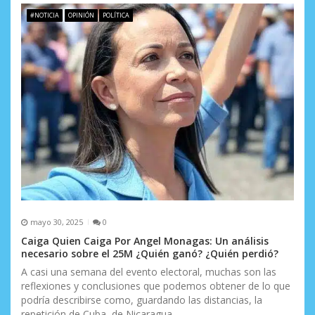
d
#NOTICIA
OPINIÓN
POLÍTICA
e
e
n
t
r
a
d
a
mayo 30, 2025
0
s
Caiga Quien Caiga Por Angel Monagas: Un análisis
necesario sobre el 25M ¿Quién ganó? ¿Quién perdió?
A casi una semana del evento electoral, muchas son las
reflexiones y conclusiones que podemos obtener de lo que
podría describirse como, guardando las distancias, la
repetición de Cuba, de Nicaragua,