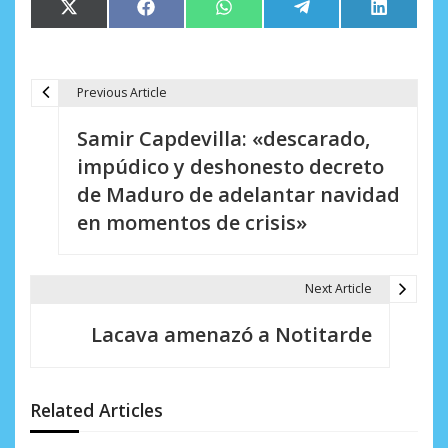
Compartir
Compartir
Compartir
Compartir
Comparti
X
Facebook
WhatsApp
Telegram
LinkedIn
en
en
en
en
en
(Twitter)
Previous Article
N
Samir Capdevilla: «descarado,
a
impúdico y deshonesto decreto
v
de Maduro de adelantar navidad
e
en momentos de crisis»
g
a
Next Article
c
Lacava amenazó a Notitarde
i
ó
Related Articles
n