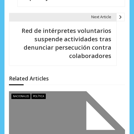
g
a
Next Article
c
Red de intérpretes voluntarios
i
suspende actividades tras
denunciar persecución contra
ó
colaboradores
n
d
Related Articles
e
e
NACIONALES
POLÍTICA
n
t
r