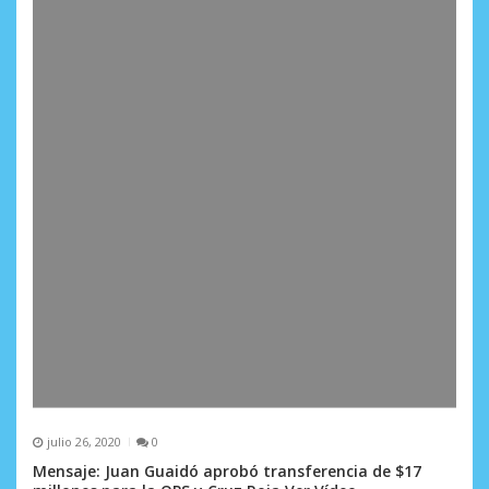
a
d
a
s
julio 26, 2020
0
Mensaje: Juan Guaidó aprobó transferencia de $17