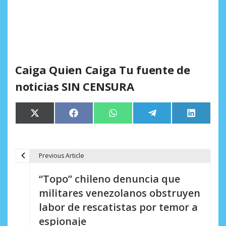
Caiga Quien Caiga Tu fuente de
noticias SIN CENSURA
Compartir
Compartir
Compartir
Compartir
Comparti
X
Facebook
WhatsApp
Telegram
LinkedIn
en
en
en
en
en
(Twitter)
Previous Article
N
“Topo” chileno denuncia que
a
militares venezolanos obstruyen
v
labor de rescatistas por temor a
e
espionaje