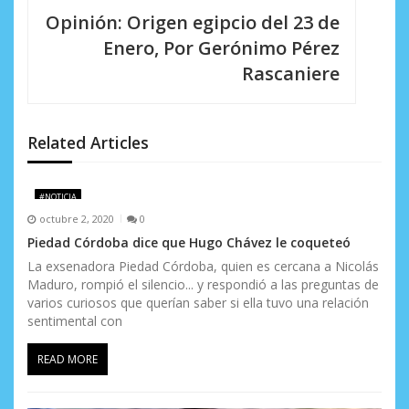
a
Opinión: Origen egipcio del 23 de
c
Enero, Por Gerónimo Pérez
i
Rascaniere
ó
n
Related Articles
d
e
#NOTICIA
octubre 2, 2020
0
e
Piedad Córdoba dice que Hugo Chávez le coqueteó
n
La exsenadora Piedad Córdoba, quien es cercana a Nicolás
Maduro, rompió el silencio... y respondió a las preguntas de
t
varios curiosos que querían saber si ella tuvo una relación
sentimental con
r
READ MORE
a
d