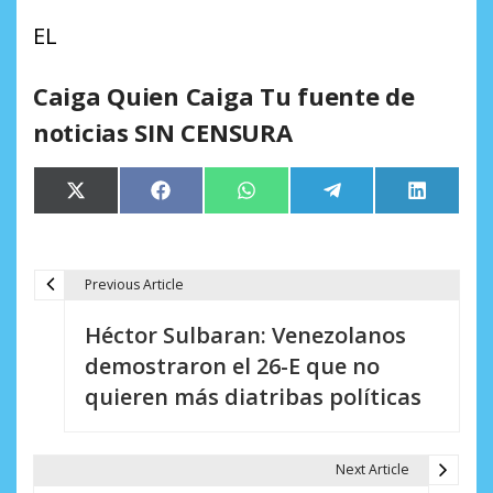
EL
Caiga Quien Caiga Tu fuente de
noticias SIN CENSURA
Compartir
Compartir
Compartir
Compartir
Comparti
X
Facebook
WhatsApp
Telegram
LinkedIn
en
en
en
en
en
(Twitter)
Previous Article
N
Héctor Sulbaran: Venezolanos
a
demostraron el 26-E que no
v
quieren más diatribas políticas
e
g
Next Article