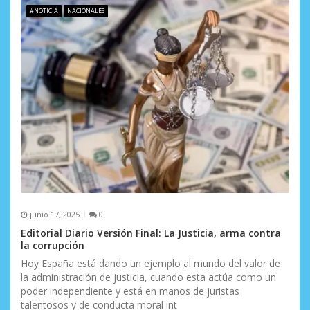
#NOTICIA
NACIONALES
a
s
junio 17, 2025
0
Editorial Diario Versión Final: La Justicia, arma contra
la corrupción
Hoy España está dando un ejemplo al mundo del valor de
la administración de justicia, cuando esta actúa como un
poder independiente y está en manos de juristas
talentosos y de conducta moral int