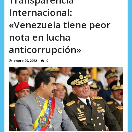
en...
AGOSTO 7, 2026
Internacional:
«Venezuela tiene peor
nota en lucha
anticorrupción»
enero 29, 2022
0