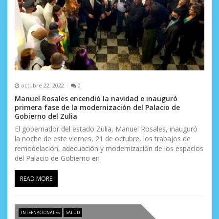
r
a
d
a
s
octubre 22, 2022
0
Manuel Rosales encendió la navidad e inauguró
primera fase de la modernización del Palacio de
Gobierno del Zulia
El gobernador del estado Zulia, Manuel Rosales, inauguró
la noche de este viernes, 21 de octubre, los trabajos de
remodelación, adecuación y modernización de los espacios
del Palacio de Gobierno en
READ MORE
INTERNACIONALES
SALUD