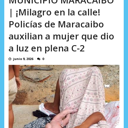
en...
| ¡Milagro en la calle!
AGOSTO 7, 2026
Policías de Maracaibo
auxilian a mujer que dio
a luz en plena C-2
junio 9, 2026
0