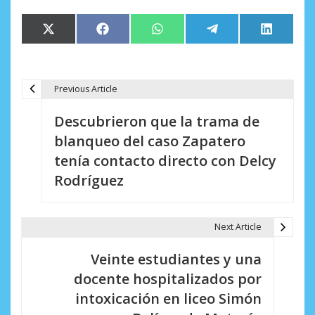
Compartir
Compartir
Compartir
Compartir
Comparti
X
Facebook
WhatsApp
Telegram
LinkedIn
en
en
en
en
en
(Twitter)
Previous Article
N
Descubrieron que la trama de
a
blanqueo del caso Zapatero
v
tenía contacto directo con Delcy
e
Rodríguez
g
a
Next Article
c
Veinte estudiantes y una
i
docente hospitalizados por
intoxicación en liceo Simón
ó