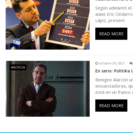
e
Según adelantó el 
aulas Eric Ondarroa
e
Lápiz, present
n
READ MORE
t
r
octubre 26, 2021
#NOTICIA
En serio: PolítiKa
a
Benigno Alarcón un
encuestadoras, que
d
está en un franco 
a
READ MORE
s