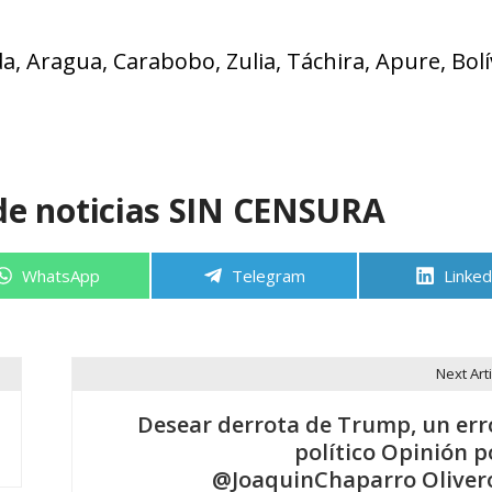
 Aragua, Carabobo, Zulia, Táchira, Apure, Bolí
de noticias SIN CENSURA
Compartir
Compartir
Compa
WhatsApp
Telegram
Linked
en
en
en
Next Arti
Desear derrota de Trump, un err
político Opinión p
@JoaquinChaparro Oliver