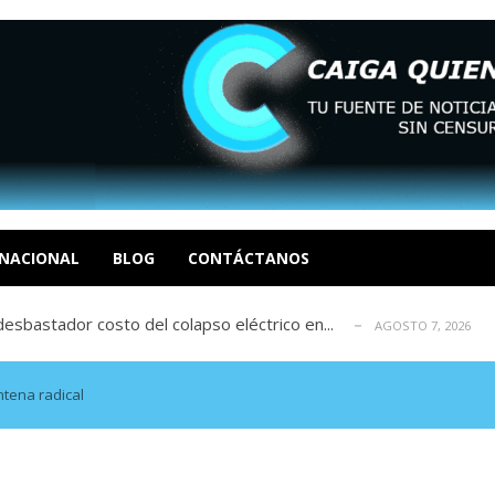
xcusas, apagones y promesas incumplidas...
AGOSTO 6, 2026
tica de derechos humanos en el Minister...
AGOSTO 6, 2026
 en un mercado impulsado por el auge de...
NACIONAL
BLOG
CONTÁCTANOS
AGOSTO 6, 2026
sbastador costo del colapso eléctrico en...
AGOSTO 7, 2026
idad? Por Dayana Cristina Duzoglou L.
AGOSTO 6, 2026
xcusas, apagones y promesas incumplidas...
AGOSTO 6, 2026
tica de derechos humanos en el Minister...
AGOSTO 6, 2026
tena radical
 en un mercado impulsado por el auge de...
AGOSTO 6, 2026
sbastador costo del colapso eléctrico en...
AGOSTO 7, 2026
idad? Por Dayana Cristina Duzoglou L.
AGOSTO 6, 2026