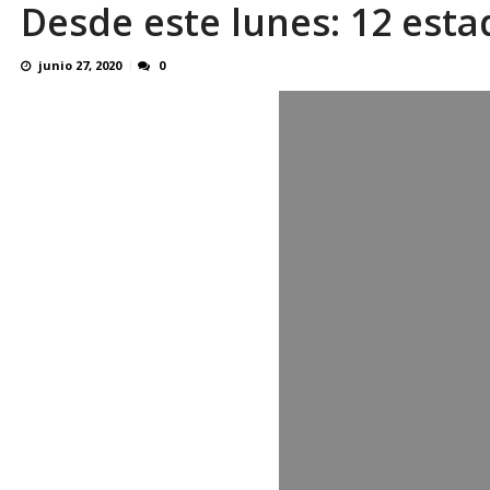
Desde este lunes: 12 esta
El último que apague la luz: 17 años de e
junio 27, 2020
0