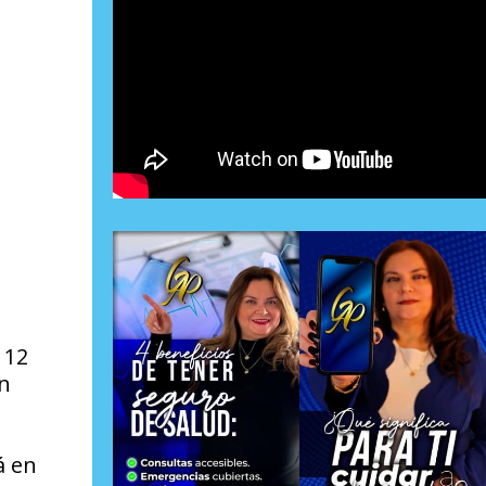
 12
án
á en