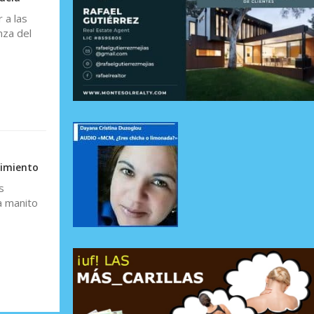
 a las
nza del
cimiento
s
a manito