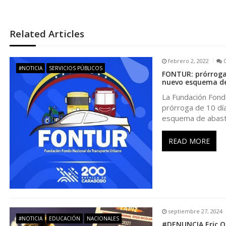
v
e
Related Articles
g
febrero 2, 2022
#NOTICIA
SERVICIOS PÚBLICOS
FONTUR: prórroga 
a
nuevo esquema de
La Fundación Fond
c
prórroga de 10 día
esquema de abast
i
READ MORE
ó
n
d
septiembre 27, 2024
#NOTICIA
EDUCACIÓN
NACIONALES
#DENUNCIA Eric On