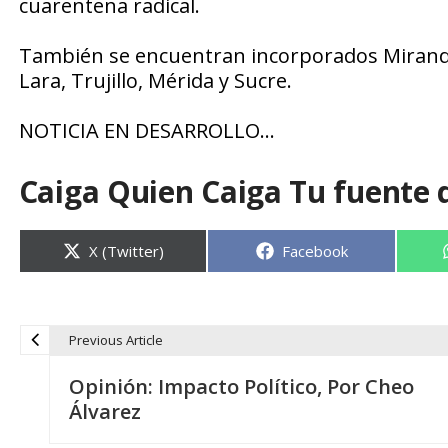
cuarentena radical.
También se encuentran incorporados Miranda,
Lara, Trujillo, Mérida y Sucre.
NOTICIA EN DESARROLLO…
Caiga Quien Caiga Tu fuente 
Compartir
Compartir
X (Twitter)
Facebook
en
en
Previous Article
N
Opinión: Impacto Político, Por Cheo
a
Álvarez