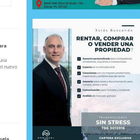
ara
una
 el nuevo
uela