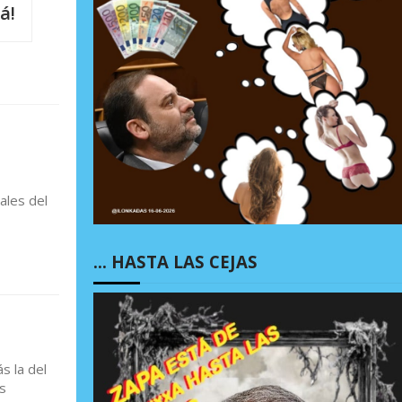
á!
ales del
… HASTA LAS CEJAS
s la del
s