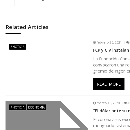
v
e
Related Articles
g
febrero 25, 2021
#NOTICIA
FCP y CIV instalan
a
La Fundación Const
convocaron una reu
c
gremio de ingenie
i
READ MORE
ó
marzo 16, 2020
#NOTICIA
ECONOMÍA
n
“El dólar ante su
El coronavirus exc
d
menguado sistema 