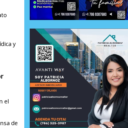
ato
dica y
or
n el
ensa de