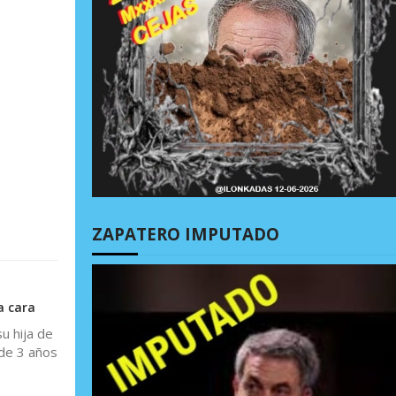
ZAPATERO IMPUTADO
a cara
u hija de
 de 3 años