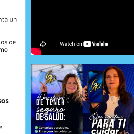
nta un
ños de
omo
sos
e