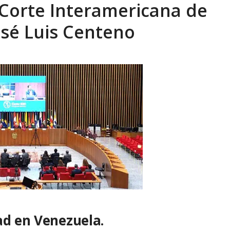
 Corte Interamericana de
eón R
AGOSTO 8, 2026
sé Luis Centeno
ad en Venezuela.