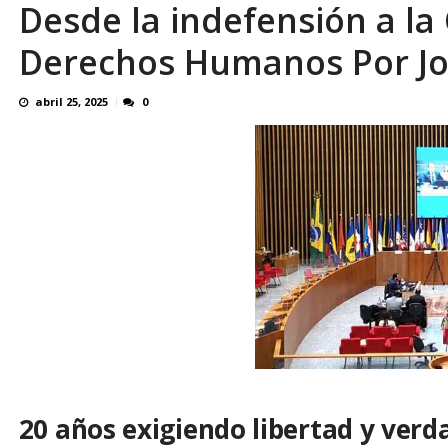
Desde la indefensión a la
¿QUE PROTEGES TU? Por: Miguel Ángel L
Derechos Humanos Por Jo
abril 25, 2025
0
20 años exigiendo libertad y verd