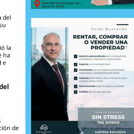
 del
 su
ió la
e ha
d e
del
s
ción de