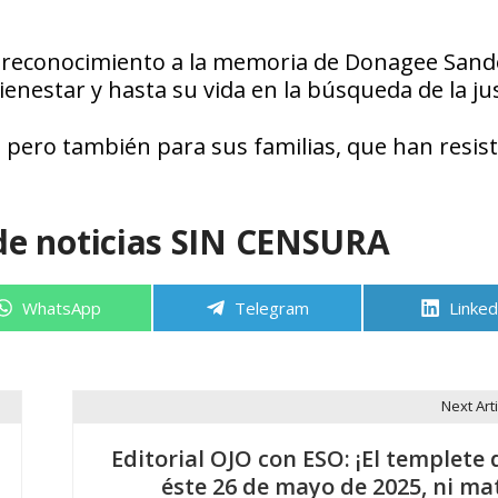
n reconocimiento a la memoria de Donagee Sand
enestar y hasta su vida en la búsqueda de la jus
, pero también para sus familias, que han resist
de noticias SIN CENSURA
Compartir
Compartir
Compa
WhatsApp
Telegram
Linked
en
en
en
Next Arti
Editorial OJO con ESO: ¡El templete 
éste 26 de mayo de 2025, ni ma