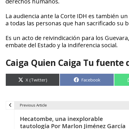
derechos humanos.
La audiencia ante la Corte IDH es también u
a todas las personas que han sacrificado su bi
Es un acto de reivindicación para los Guevara
embate del Estado y la indiferencia social.
Caiga Quien Caiga Tu fuente 
Compartir
Compartir
X (Twitter)
Facebook
en
en
Previous Article
N
Hecatombe, una inexplorable
a
tautología Por Marlon Jiménez García