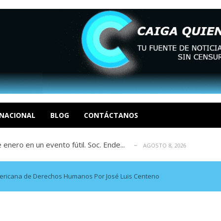
eón R
AGOSTO 8, 2026
tratégica, Realpolitik y el Desmante...
AGOSTO 8, 2026
 García
NACIONAL
BLOG
CONTÁCTANOS
AGOSTO 7, 2026
 enero en un evento fútil. Soc. Ende...
AGOSTO 8, 2026
osé Luis Centeno S
AGOSTO 8, 2026
eón R
AGOSTO 8, 2026
tratégica, Realpolitik y el Desmante...
AGOSTO 8, 2026
americana de Derechos Humanos Por José Luis Centeno
 García
AGOSTO 7, 2026
 enero en un evento fútil. Soc. Ende...
AGOSTO 8, 2026
osé Luis Centeno S
AGOSTO 8, 2026