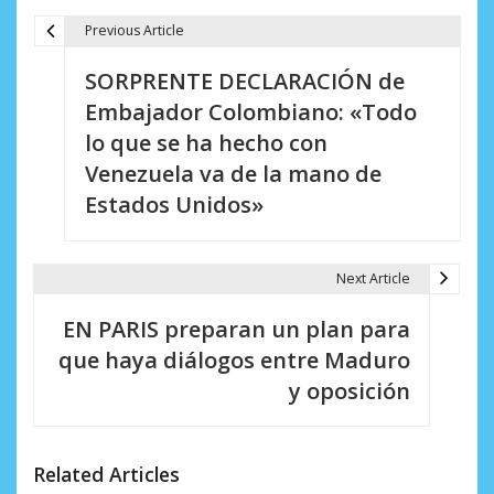
Previous Article
N
SORPRENTE DECLARACIÓN de
a
Embajador Colombiano: «Todo
v
lo que se ha hecho con
e
Venezuela va de la mano de
Estados Unidos»
g
a
Next Article
c
i
EN PARIS preparan un plan para
que haya diálogos entre Maduro
ó
y oposición
n
d
Related Articles
e