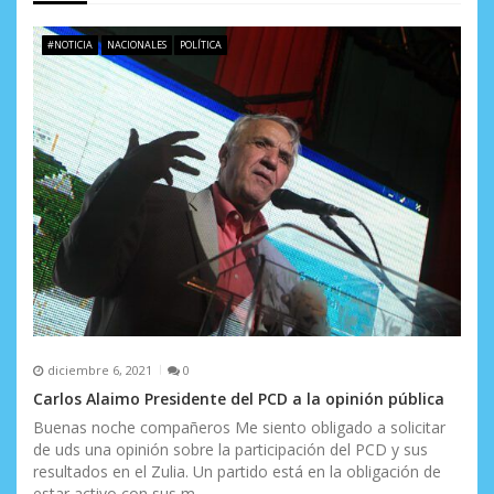
e
#NOTICIA
NACIONALES
POLÍTICA
n
t
r
a
d
a
s
diciembre 6, 2021
0
Carlos Alaimo Presidente del PCD a la opinión pública
Buenas noche compañeros Me siento obligado a solicitar
de uds una opinión sobre la participación del PCD y sus
resultados en el Zulia. Un partido está en la obligación de
estar activo con sus m