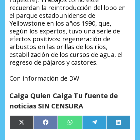
recuerdan la reintroducción del lobo en
el parque estadounidense de
Yellowstone en los años 1990, que,
según los expertos, tuvo una serie de
efectos positivos: regeneración de
arbustos en las orillas de los ríos,
estabilización de los cursos de agua, el
regreso de pájaros y castores.
Con información de DW
Caiga Quien Caiga Tu fuente de
noticias SIN CENSURA
Compartir
Compartir
Compartir
Compartir
Comparti
X
Facebook
WhatsApp
Telegram
LinkedIn
en
en
en
en
en
(Twitter)