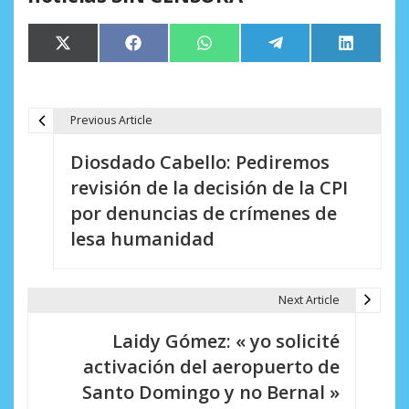
Compartir
Compartir
Compartir
Compartir
Comparti
X
Facebook
WhatsApp
Telegram
LinkedIn
en
en
en
en
en
(Twitter)
Previous Article
N
Diosdado Cabello: Pediremos
a
revisión de la decisión de la CPI
v
por denuncias de crímenes de
e
lesa humanidad
g
a
Next Article
c
Laidy Gómez: « yo solicité
i
activación del aeropuerto de
Santo Domingo y no Bernal »
ó