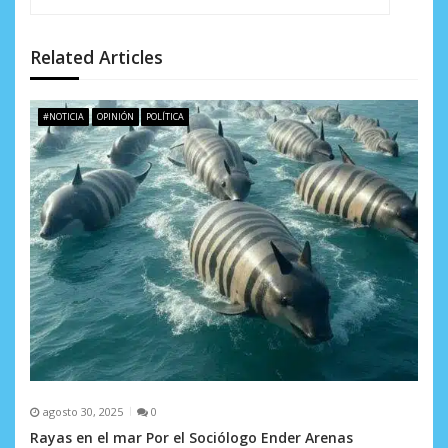
n
d
Related Articles
e
#NOTICIA
OPINIÓN
POLÍTICA
e
n
t
r
a
d
a
s
agosto 30, 2025
0
Rayas en el mar Por el Sociólogo Ender Arenas