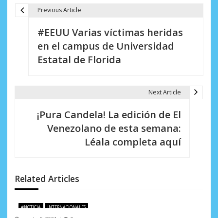
Previous Article
N
#EEUU Varias víctimas heridas
a
en el campus de Universidad
v
Estatal de Florida
e
g
Next Article
a
¡Pura Candela! La edición de El
c
Venezolano de esta semana:
i
Léala completa aquí
ó
n
Related Articles
d
e
#NOTICIA
INTERNACIONALES