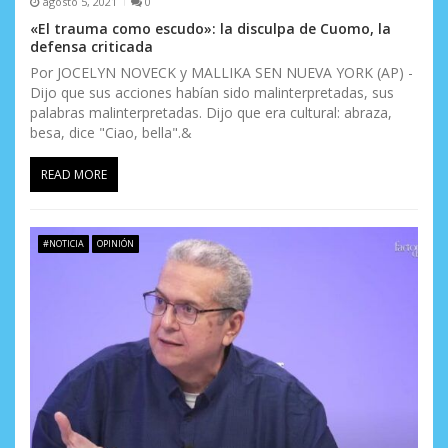
agosto 5, 2021
0
e
«El trauma como escudo»: la disculpa de Cuomo, la
defensa criticada
n
Por JOCELYN NOVECK y MALLIKA SEN NUEVA YORK (AP) -
t
Dijo que sus acciones habían sido malinterpretadas, sus
palabras malinterpretadas. Dijo que era cultural: abraza,
r
besa, dice "Ciao, bella".&
a
READ MORE
d
a
#NOTICIA
OPINIÓN
s