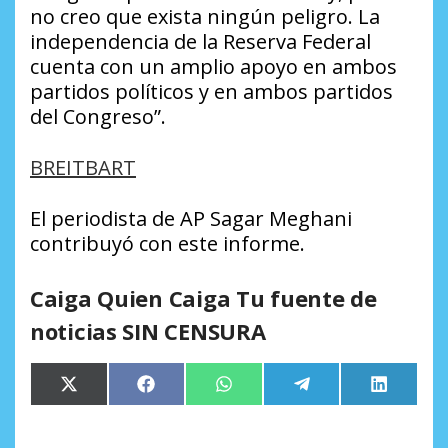
no creo que exista ningún peligro. La
independencia de la Reserva Federal
cuenta con un amplio apoyo en ambos
partidos políticos y en ambos partidos
del Congreso”.
BREITBART
El periodista de AP Sagar Meghani
contribuyó con este informe.
Caiga Quien Caiga Tu fuente de
noticias SIN CENSURA
Compartir
Compartir
Compartir
Compartir
Comparti
X
Facebook
WhatsApp
Telegram
LinkedIn
en
en
en
en
en
(Twitter)