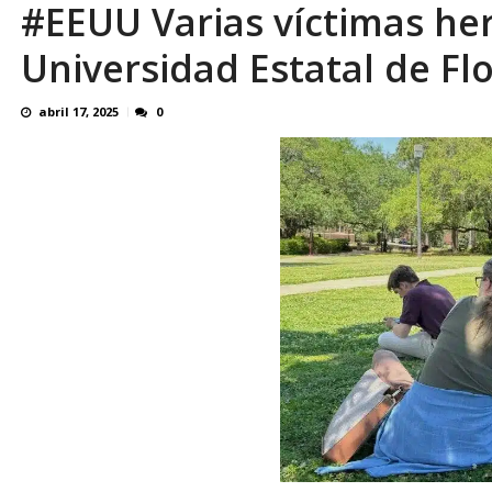
#EEUU Varias víctimas he
¿QUE PROTEGES TU? Por: Miguel Ángel L
Universidad Estatal de Fl
abril 17, 2025
0