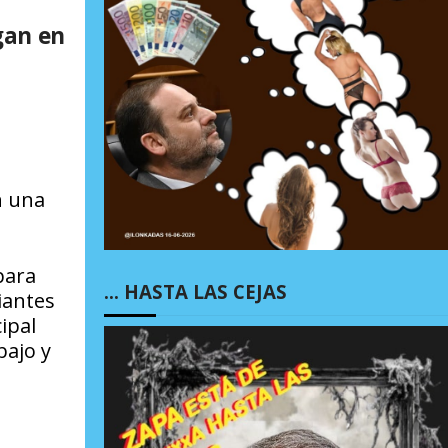
gan en
n una
para
… HASTA LAS CEJAS
iantes
ipal
bajo y