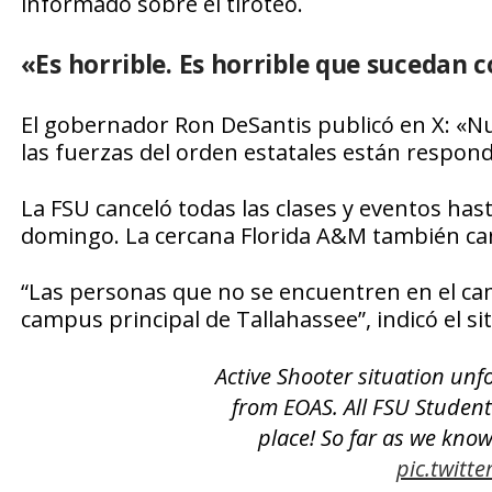
informado sobre el tiroteo.
«Es horrible. Es horrible que sucedan co
El gobernador Ron DeSantis publicó en X: «Nu
las fuerzas del orden estatales están respon
La FSU canceló todas las clases y eventos hast
domingo. La cercana Florida A&M también cance
“Las personas que no se encuentren en el ca
campus principal de Tallahassee”, indicó el siti
Active Shooter situation unf
from EOAS. All FSU Student
place! So far as we know
pic.twit