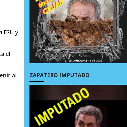
a FSU y
a el
ZAPATERO IMPUTADO
nir al