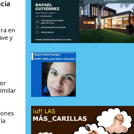
ncia
tra en
ave y
dor
imilar
iones
la