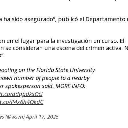
da ha sido asegurado”, publicó el Departamento 
 en el lugar para la investigación en curso. El
ún se consideran una escena del crimen activa. 
”.
ooting on the Florida State University
nown number of people to a nearby
ter spokesperson said. MORE INFO:
//t.co/ddqpdksOci
/t.co/P4x6h4OkdC
ws (@wsvn)
April 17, 2025