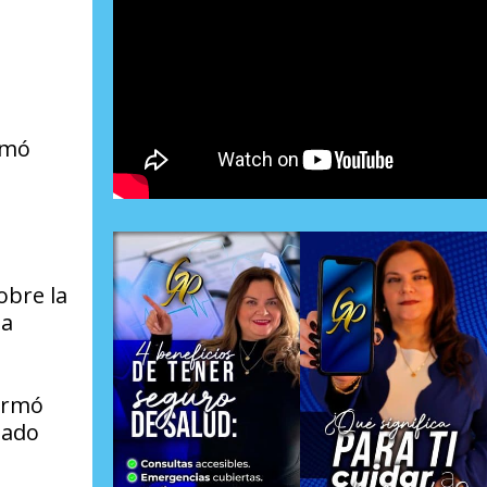
rmó
obre la
la
formó
tado