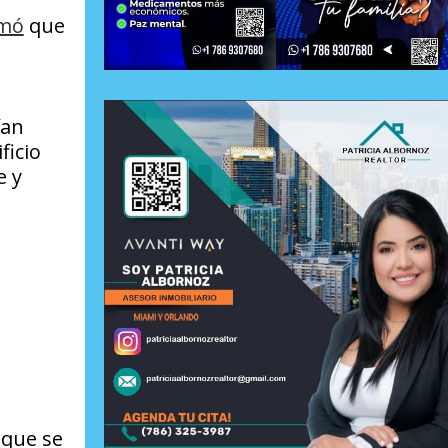
rmó
que
ían
ficio
e y
.
 que se