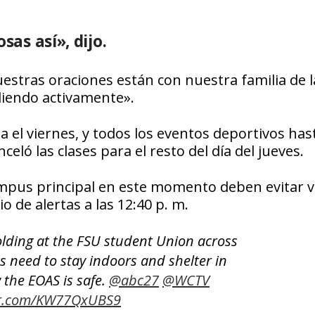
sas así», dijo.
estras oraciones están con nuestra familia de l
diendo activamente».
a el viernes, y todos los eventos deportivos hast
ló las clases para el resto del día del jueves.
mpus principal en este momento deben evitar ve
o de alertas a las 12:40 p. m.
olding at the FSU student Union across
s need to stay indoors and shelter in
 the EOAS is safe.
@abc27
@WCTV
ter.com/KW77QxUBS9