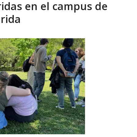
ridas en el campus de
eón R
AGOSTO 8, 2026
orida