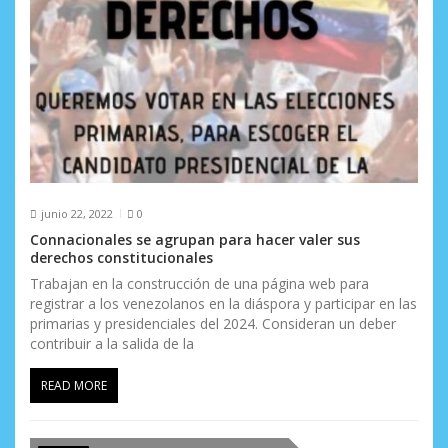
e
n
t
r
a
d
junio 22, 2022
0
a
Connacionales se agrupan para hacer valer sus
derechos constitucionales
s
Trabajan en la construcción de una página web para
registrar a los venezolanos en la diáspora y participar en las
primarias y presidenciales del 2024. Consideran un deber
contribuir a la salida de la
READ MORE