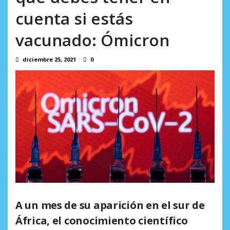
El último que apague la luz: 17 años de excusas,
cuenta si estás
apagones y promesas incumplidas...
agosto 6, 2026
vacunado: Ómicron
diciembre 25, 2021
0
A un mes de su aparición en el sur de
África, el conocimiento científico