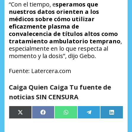
“Con el tiempo, e
speramos que
nuestros datos orienten a los
médicos sobre cómo utilizar
eficazmente plasma de
convalecencia de títulos altos como
tratamiento ambulatorio temprano
,
especialmente en lo que respecta al
momento y la dosis”, dijo Gebo.
Fuente: Latercera.com
Caiga Quien Caiga Tu fuente de
noticias SIN CENSURA
Compartir
Compartir
Compartir
Compartir
Comparti
X
Facebook
WhatsApp
Telegram
LinkedIn
en
en
en
en
en
(Twitter)