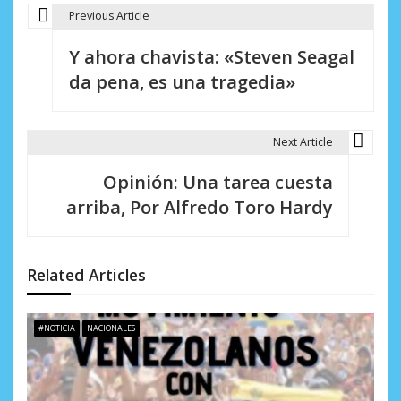
Previous Article
N
Y ahora chavista: «Steven Seagal
a
da pena, es una tragedia»
v
e
Next Article
g
Opinión: Una tarea cuesta
a
arriba, Por Alfredo Toro Hardy
c
i
Related Articles
ó
n
#NOTICIA
NACIONALES
d
e