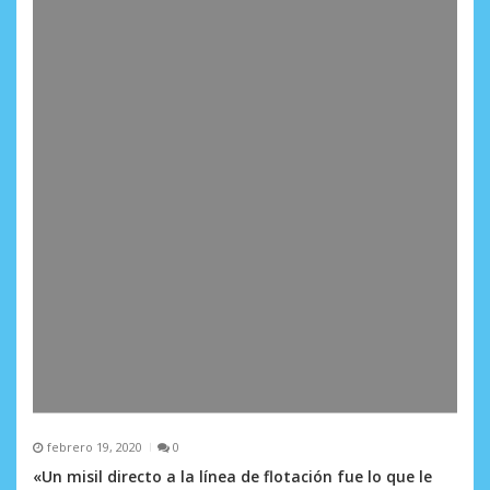
n
t
r
a
d
a
s
febrero 19, 2020
0
«Un misil directo a la línea de flotación fue lo que le