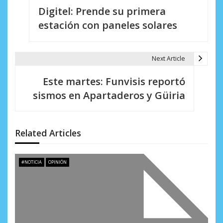
Digitel: Prende su primera
a
estación con paneles solares
v
e
Next Article
g
Este martes: Funvisis reportó
a
sismos en Apartaderos y Güiria
c
i
Related Articles
ó
n
#NOTICIA
OPINIÓN
d
e
e