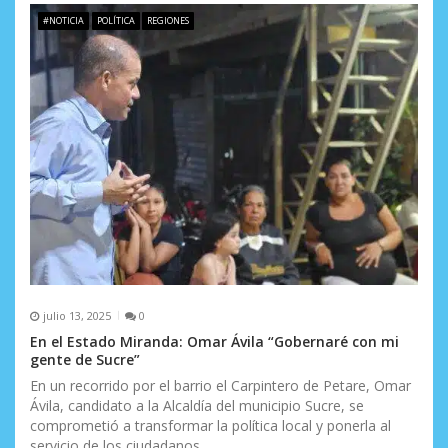
#NOTICIA
POLÍTICA
REGIONES
julio 13, 2025
0
En el Estado Miranda: Omar Ávila “Gobernaré con mi
gente de Sucre”
En un recorrido por el barrio el Carpintero de Petare, Omar
Ávila, candidato a la Alcaldía del municipio Sucre, se
comprometió a transformar la política local y ponerla al
servicio de los ciudadanos.