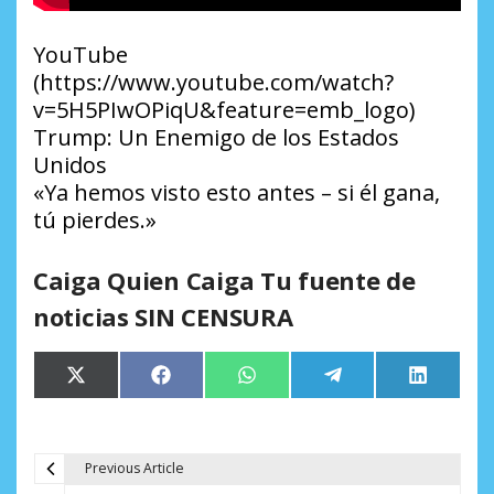
YouTube
(https://www.youtube.com/watch?
v=5H5PIwOPiqU&feature=emb_logo)
Trump: Un Enemigo de los Estados
Unidos
«Ya hemos visto esto antes – si él gana,
tú pierdes.»
Caiga Quien Caiga Tu fuente de
noticias SIN CENSURA
Compartir
Compartir
Compartir
Compartir
Comparti
X
Facebook
WhatsApp
Telegram
LinkedIn
en
en
en
en
en
(Twitter)
Previous Article
N