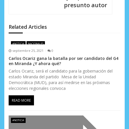
presunto autor
e
e
n
Related Articles
t
#NOTICIA
NACIONALES
r
septiembre 25, 2021
0
a
Carlos Ocariz gana la batalla por ser candidato del G4
en Miranda ¿Y ahora qué?
d
Carlos Ocariz, será el candidato para la gobernación del
a
estado Miranda del partido Mesa de la Unidad
Democrática (MUD), para así medirse en las próximas
s
elecciones regionales convoca
READ MORE
#NOTICIA