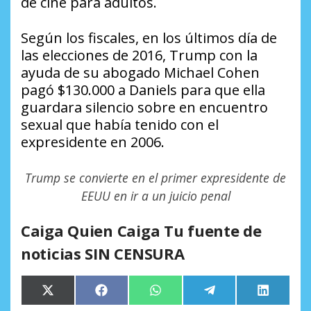
de cine para adultos.
Según los fiscales, en los últimos día de
las elecciones de 2016, Trump con la
ayuda de su abogado Michael Cohen
pagó $130.000 a Daniels para que ella
guardara silencio sobre en encuentro
sexual que había tenido con el
expresidente en 2006.
Trump se convierte en el primer expresidente de
EEUU en ir a un juicio penal
Caiga Quien Caiga Tu fuente de
noticias SIN CENSURA
Compartir
Compartir
Compartir
Compartir
Comparti
X
Facebook
WhatsApp
Telegram
LinkedIn
en
en
en
en
en
(Twitter)