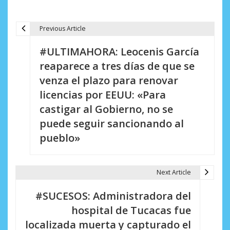
Previous Article
N
#ULTIMAHORA: Leocenis García
a
reaparece a tres días de que se
v
venza el plazo para renovar
e
licencias por EEUU: «Para
castigar al Gobierno, no se
g
puede seguir sancionando al
a
pueblo»
c
i
Next Article
ó
#SUCESOS: Administradora del
n
hospital de Tucacas fue
d
localizada muerta y capturado el