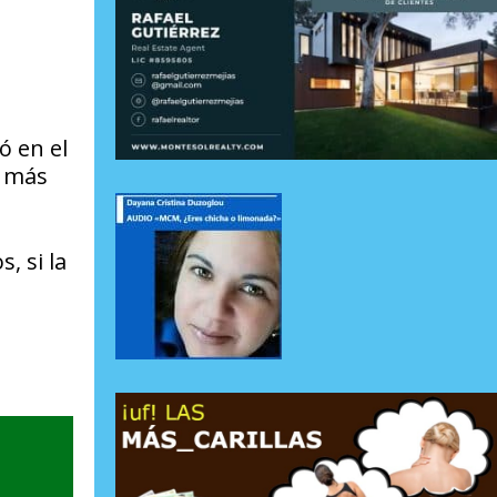
ó en el
o más
, si la