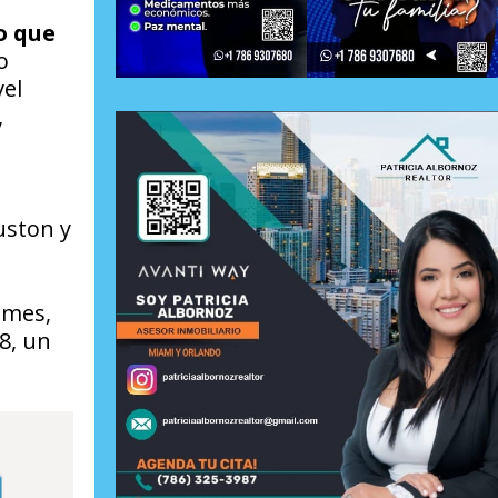
o que
o
vel
,
uston y
 mes,
8, un