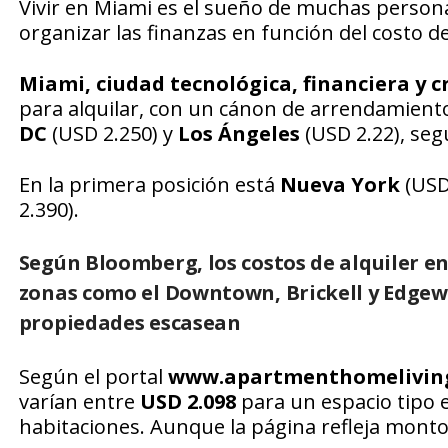
Vivir en Miami es el sueño de muchas person
organizar las finanzas en función del costo d
Miami,
ciudad tecnológica, financiera y c
para alquilar, con un cánon de arrendamient
DC
(USD 2.250) y
Los Ángeles
(USD 2.22), seg
En la primera posición está
Nueva York
(USD
2.390).
Según Bloomberg, los costos de alquiler e
zonas como el
Downtown
,
Brickell
y
Edgewa
propiedades escasean
Según el portal
www.apartmenthomelivin
varían entre
USD 2.098
para un espacio tipo 
habitaciones. Aunque la página refleja mont