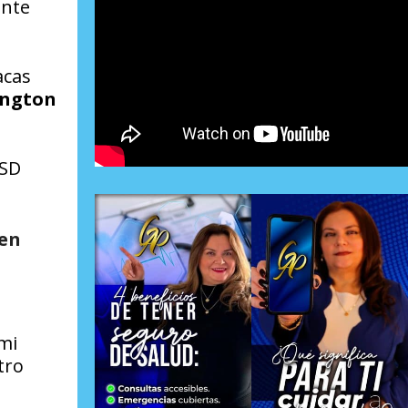
ante
acas
ngton
SD
 en
ami
tro