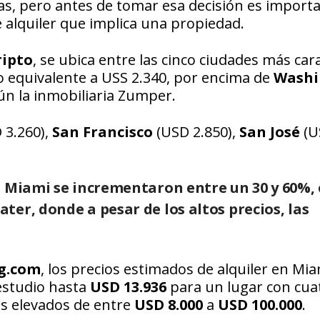
as, pero antes de tomar esa decisión es import
e alquiler que implica una propiedad.
ripto
, se ubica entre las cinco ciudades más car
o equivalente a USS 2.340, por encima de
Washi
ún la inmobiliaria Zumper.
 3.260),
San Francisco
(USD 2.850),
San José
(U
n Miami se incrementaron entre un 30 y 60%,
ter, donde a pesar de los altos precios, las
g.com
, los precios estimados de alquiler en Mi
estudio hasta
USD 13.936
para un lugar con cua
os elevados de entre
USD 8.000
a
USD 100.000
.