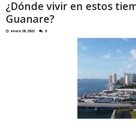
¿Dónde vivir en estos tie
Familiares realizaron nueva vigilia en El Rod
Guanare?
enero 28, 2022
0