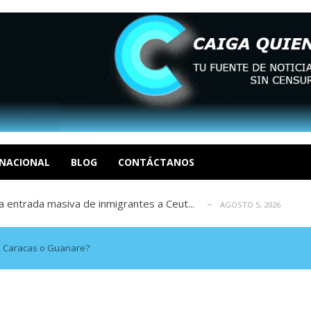
eo I por la libertad inmediata de l...
AGOSTO 5, 2026
ptiembre revisión de su solicitud de l...
AGOSTO 5, 2026
cidos, según ONG
NACIONAL
BLOG
CONTÁCTANOS
AGOSTO 5, 2026
a entrada masiva de inmigrantes a Ceut...
AGOSTO 5, 2026
álogo: La tragedia de Venezuela no admi...
AGOSTO 5, 2026
eo I por la libertad inmediata de l...
AGOSTO 5, 2026
ptiembre revisión de su solicitud de l...
AGOSTO 5, 2026
i, Caracas o Guanare?
cidos, según ONG
AGOSTO 5, 2026
a entrada masiva de inmigrantes a Ceut...
AGOSTO 5, 2026
álogo: La tragedia de Venezuela no admi...
AGOSTO 5, 2026