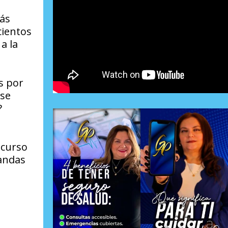
más
cientos
a la
s por
 se
?
ecurso
mandas