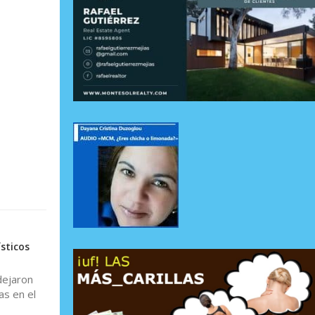
sticos
dejaron
as en el