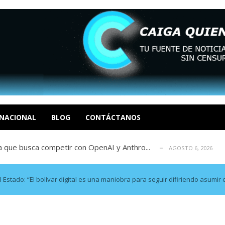
 y calzadas: ingeniería ancestral de...
AGOSTO 6, 2026
ogo nacional
AGOSTO 6, 2026
ouglas Zabala
NACIONAL
BLOG
CONTÁCTANOS
AGOSTO 6, 2026
a que busca competir con OpenAI y Anthro...
AGOSTO 6, 2026
 de un dron ruso que le perseguía: «Fu...
AGOSTO 6, 2026
 y calzadas: ingeniería ancestral de...
AGOSTO 6, 2026
ogo nacional
AGOSTO 6, 2026
stado: “El bolívar digital es una maniobra para seguir difiriendo asumir
ouglas Zabala
AGOSTO 6, 2026
a que busca competir con OpenAI y Anthro...
AGOSTO 6, 2026
 de un dron ruso que le perseguía: «Fu...
AGOSTO 6, 2026