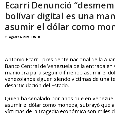
Ecarri Denunció “desmemb
Presentación del libro “Esferas, petroglifos
bolívar digital es una man
asumir el dólar como mo
agosto 6, 2021
0
Antonio Ecarri, presidente nacional de la Alia
Banco Central de Venezuela de la entrada en v
maniobra para seguir difiriendo asumir el 
venezolanos siguen siendo víctimas de una ter
desarticulación del Estado.
Quien ha señalado por años que en Venezuela
asumir el dólar como moneda, subrayó que ad
víctimas de la tragedia económica son miles 