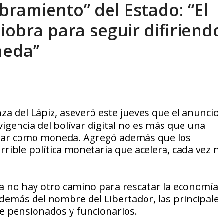
ramiento” del Estado: “El
 y calzadas: ingeniería ancestral de...
AGOSTO 6, 2026
iobra para seguir difiriend
neda”
nza del Lápiz
, aseveró este jueves que el anuncio
igencia del bolívar digital no es más que una
dólar como moneda. Agregó además que los
rible política monetaria que acelera, cada vez m
 no hay otro camino para rescatar la economí
emás del nombre del Libertador, las principal
de pensionados y funcionarios.