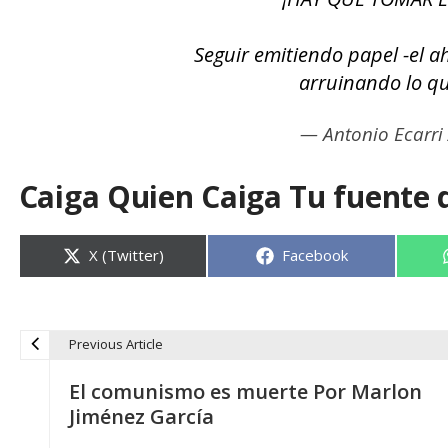
Seguir emitiendo papel -el ah
arruinando lo q
— Antonio Ecarri 
Caiga Quien Caiga Tu fuente 
Compartir
Compartir
X (Twitter)
Facebook
en
en
Previous Article
N
El comunismo es muerte Por Marlon
a
Jiménez García