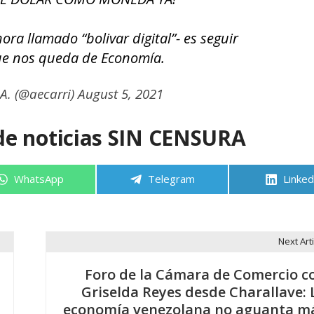
ora llamado “bolivar digital”- es seguir
ue nos queda de Economía.
A. (@aecarri)
August 5, 2021
de noticias SIN CENSURA
Compartir
Compartir
Compa
WhatsApp
Telegram
Linked
en
en
en
Next Arti
Foro de la Cámara de Comercio c
Griselda Reyes desde Charallave: 
economía venezolana no aguanta m