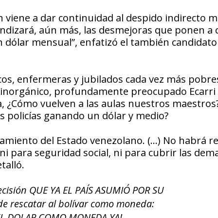
 viene a dar continuidad al despido indirecto 
fundizará, aún más, las desmejoras que ponen a 
dólar mensual”, enfatizó el también candidato 
cos, enfermeras y jubilados cada vez más pobre
o inorgánico, profundamente preocupado Ecarri
, ¿Cómo vuelven a las aulas nuestros maestros
s policías ganando un dólar y medio?
ramiento del Estado venezolano. (…) No habrá r
, ni para seguridad social, ni para cubrir las de
talló.
ecisión QUE YA EL PAÍS ASUMIÓ POR SU
 rescatar al bolívar como moneda:
EL DOLAR COMO MONEDA YA!