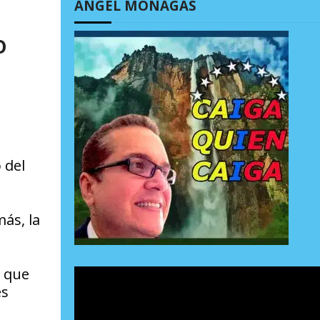
ÁNGEL MONAGAS
o
 del
ás, la
a que
es