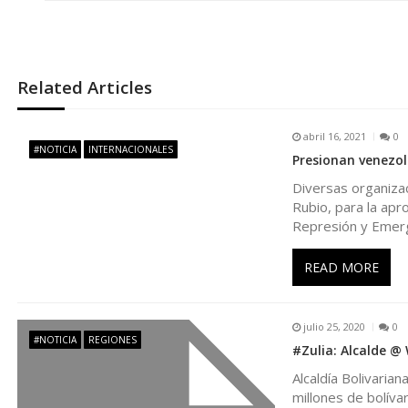
v
e
Related Articles
g
abril 16, 2021
0
a
#NOTICIA
INTERNACIONALES
Presionan venezol
Diversas organizac
c
Rubio, para la ap
Represión y Emer
i
READ MORE
ó
n
julio 25, 2020
0
#NOTICIA
REGIONES
#Zulia: Alcalde @
d
Alcaldía Bolivaria
millones de bolíva