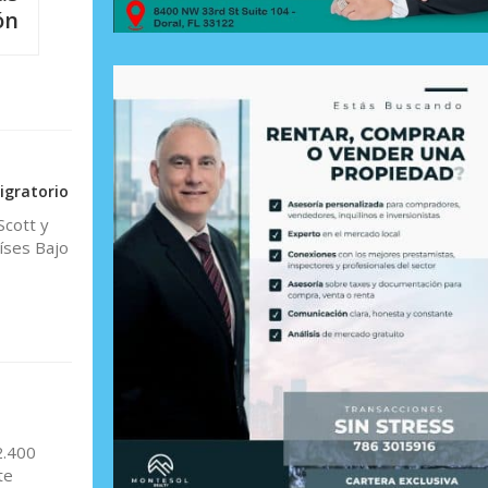
ón
igratorio
Scott y
íses Bajo
2.400
te