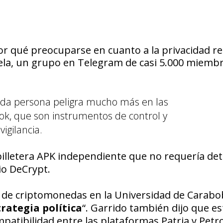
or qué preocuparse en cuanto a la privacidad r
ela
, un grupo en
Telegram
de casi 5.000 miembr
cada persona peligra mucho más en las
ok, que son instrumentos de control y
vigilancia.
billetera APK independiente que no requería det
io
DeCrypt.
o de criptomonedas en la
Universidad de Carabo
trategia política
“
. Garrido también dijo que es
mpatibilidad entre las plataformas
Patria
y
Petr