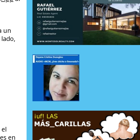
a un
 lado,
 el
tes en