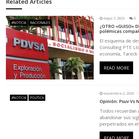
e
Related Articles
g
mayo 7, 2023
0
#NOTICIA
NACIONALES
¿OTRO «GUISO» DE 
a
polémicas compañ
El esquema de des
c
Consulting PTE Lt
economía, Tareck E
i
READ MORE
ó
n
noviembre 2, 2020
#NOTICIA
POLÍTICA
Opinión: Psuv Vs 
d
Todos recuerdan al
abandonar sus sigl
e
perpetrados en el
READ MORE