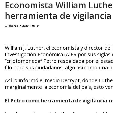
Economista William Luther
¿QUE PROTEGES TU? Por: Miguel Ángel L
herramienta de vigilanci
marzo 7, 2020
0
William J. Luther, el economista y director de
Investigación Económica (AIER por sus siglas e
“
criptomoneda
”
Petro
respaldada por el esta
filo para sus ciudadanos, algo así como una h
Así lo informó el medio
Decrypt
, donde Luthe
marginalmente la economía del país, esto vend
El
Petro
como herramienta de vigilancia 