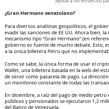
ayuda a los esfuerzos par
¿Gran Hermano venezolano?
Para diversos analistas geopolíticos, el gobi
evadir las sanciones de EE UU. Ahora bien, la
mecanismo tipo “
Gran Hermano”
(en referenc
gobierno es fuente de mucho debate. Esto, e
a la única billetera
Petro
que no implementab
Como se sabe, la única forma de usar el cripto
Wallet
, una billetera basada en la web del e
de servir como pasarela de pago. La dirección
un monitoreo constante de todas las transacc
En diciembre, a raíz del pago de medio petr
públicos y pensionados se ejecutaron 1,2 mill
del
Banco de Venezuela
.