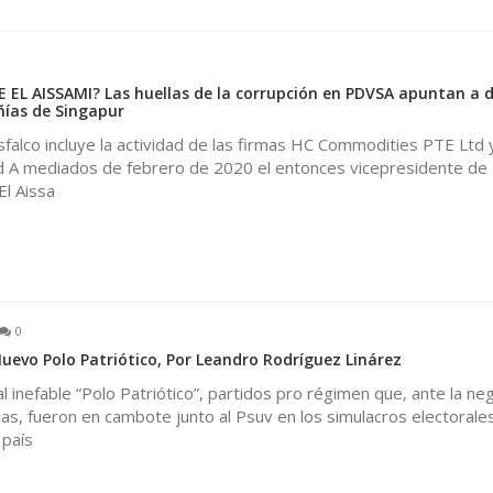
EL AISSAMI? Las huellas de la corrupción en PDVSA apuntan a 
ías de Singapur
falco incluye la actividad de las firmas HC Commodities PTE Ltd
d A mediados de febrero de 2020 el entonces vicepresidente de
l Aissa
0
Nuevo Polo Patriótico, Por Leandro Rodríguez Linárez
 inefable “Polo Patriótico”, partidos pro régimen que, ante la ne
as, fueron en cambote junto al Psuv en los simulacros electorale
 país