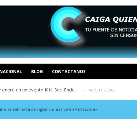
eón R
AGOSTO 8, 2026
tratégica, Realpolitik y el Desmante...
AGOSTO 8, 2026
 García
NACIONAL
BLOG
CONTÁCTANOS
AGOSTO 7, 2026
 enero en un evento fútil. Soc. Ende...
AGOSTO 8, 2026
osé Luis Centeno S
AGOSTO 8, 2026
eón R
AGOSTO 8, 2026
tratégica, Realpolitik y el Desmante...
AGOSTO 8, 2026
 una herramienta de vigilancia masiva en Venezuela»
 García
AGOSTO 7, 2026
 enero en un evento fútil. Soc. Ende...
AGOSTO 8, 2026
osé Luis Centeno S
AGOSTO 8, 2026