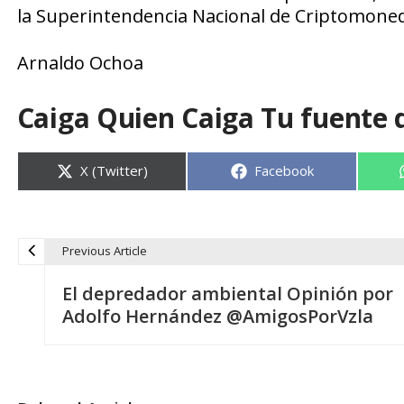
la
Superintendencia Nacional de Criptomone
Arnaldo Ochoa
Caiga Quien Caiga Tu fuente 
Compartir
Compartir
X (Twitter)
Facebook
en
en
Previous Article
N
El depredador ambiental Opinión por
a
Adolfo Hernández @AmigosPorVzla
v