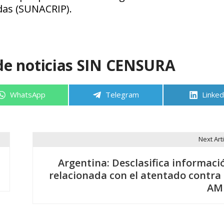
das (SUNACRIP)
.
de noticias SIN CENSURA
Compartir
Compartir
Compa
WhatsApp
Telegram
Linked
en
en
en
Next Arti
Argentina: Desclasifica informaci
relacionada con el atentado contra 
AM