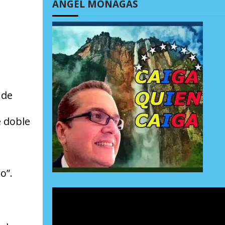
ÁNGEL MONAGAS
 de
e doble
o”.