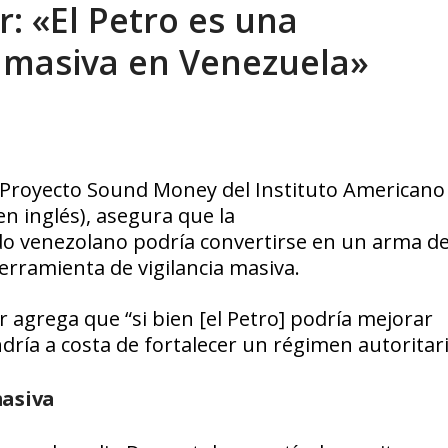
: «El Petro es una
eón R
AGOSTO 8, 2026
a masiva en Venezuela»
l Proyecto
Sound Money
del
Instituto Americano
n inglés),
asegura que la
do venezolano podría convertirse en un arma d
erramienta de vigilancia masiva.
r agrega que “s
i bien [el Petro] podría mejorar
ría a costa de fortalecer un régimen autoritari
masiva