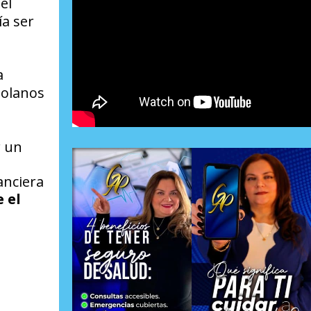
el
a ser
a
zolanos
r un
anciera
 el