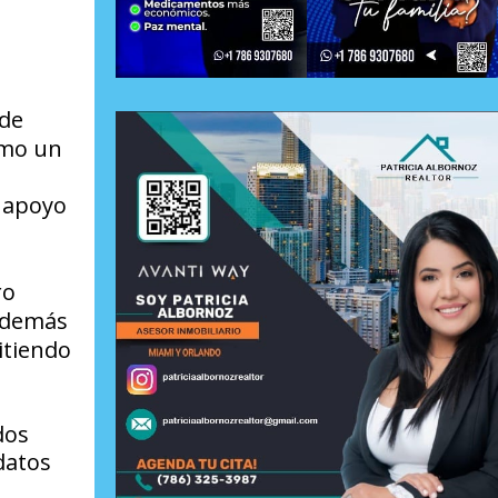
de
omo un
l apoyo
ro
además
itiendo
dos
datos