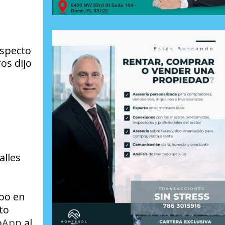
especto
os dijo
alles
bo
en
to
o
App
al