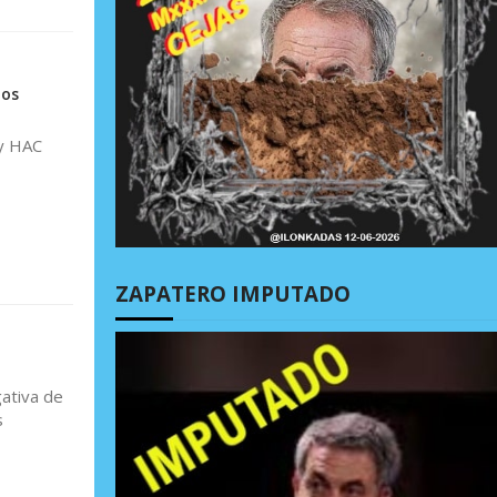
dos
 y HAC
ZAPATERO IMPUTADO
gativa de
s