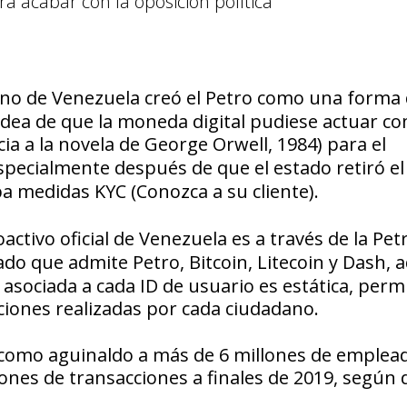
a acabar con la oposición política”
erno de Venezuela creó el
Petro
como una forma 
 idea de que la moneda digital pudiese actuar c
ia a la novela de George Orwell, 1984) para el
specialmente después de que el e
stado
retiró e
a medidas
KYC (Conozca a su cliente).
activo oficial de Venezuela es a través de la
Pet
stado que admite
Petro, Bitcoin, Litecoin
y
Dash
, 
 asociada a cada ID de usuario es estática, perm
iones realizadas por cada ciudadano.
o como aguinaldo a más de 6 millones de emplea
ones de transacciones a finales de 2019, según 