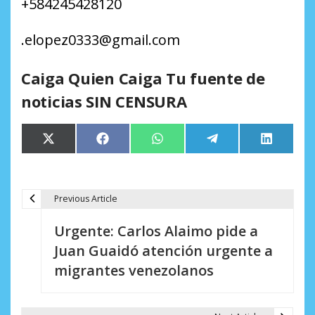
+
584245428120
.
elopez0333
@
gmail.com
Caiga Quien Caiga Tu fuente de
noticias SIN CENSURA
Compartir
Compartir
Compartir
Compartir
Comparti
X
Facebook
WhatsApp
Telegram
LinkedIn
en
en
en
en
en
(Twitter)
Previous Article
N
Urgente: Carlos Alaimo pide a
a
Juan Guaidó atención urgente a
v
migrantes venezolanos
e
g