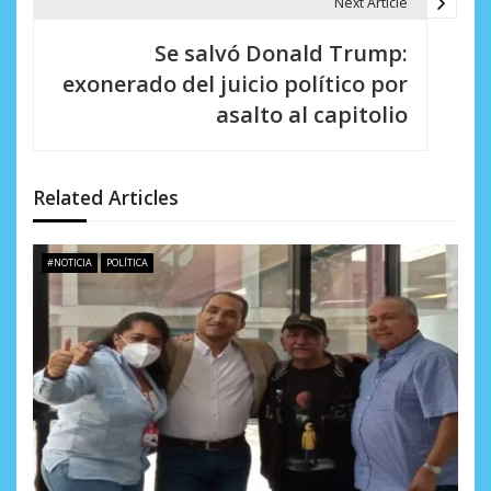
Next Article
a
Se salvó Donald Trump:
c
exonerado del juicio político por
i
asalto al capitolio
ó
n
Related Articles
d
e
#NOTICIA
POLÍTICA
e
n
t
r
a