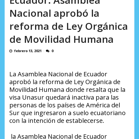
L.
excusas, apagones y promesas
AGOSTO 6, 2026
Nacional aprobó la
incumplidas...
AGOSTO 6, 2026
reforma de Ley Orgánica
de Movilidad Humana
febrero 13, 2021
0
La Asamblea Nacional de Ecuador
aprobó la reforma de Ley Orgánica de
Movilidad Humana donde resalta que la
visa Unasur quedará inactiva para las
personas de los países de América del
Sur que ingresaron a suelo ecuatoriano
con la intención de establecerse.
la Asamblea Nacional de Ecuador