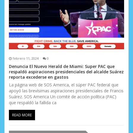
t
r
a
d
a
s
febrero 11, 2024
0
Denuncia El Nuevo Herald de Miami: Super PAC que
respaldó aspiraciones presidenciales del alcalde Suárez
reporta excederse en gastos
La página web de SOS America, el súper PAC federal que
apoyó las brevísimas aspiraciones presidenciales de Francis
Suárez. SOS America Un comité de acción política (PAC)
que respaldó la fallida ca
READ MORE