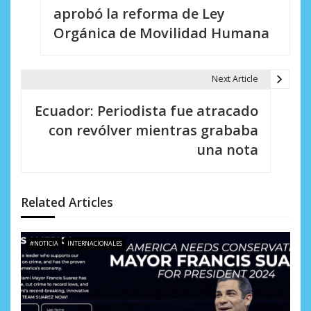
aprobó la reforma de Ley
v
Orgánica de Movilidad Humana
e
g
Next Article
a
Ecuador: Periodista fue atracado
c
con revólver mientras grababa
i
una nota
ó
n
Related Articles
d
e
#NOTICIA
INTERNACIONALES
e
n