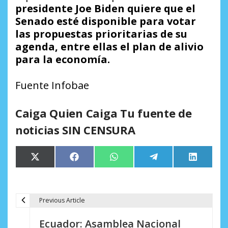
presidente Joe Biden quiere que el
Senado esté disponible para votar
las propuestas prioritarias de su
agenda, entre ellas el plan de alivio
para la economía.
Fuente Infobae
Caiga Quien Caiga Tu fuente de
noticias SIN CENSURA
Compartir
Compartir
Compartir
Compartir
Comparti
X
Facebook
WhatsApp
Telegram
LinkedIn
en
en
en
en
en
(Twitter)
Previous Article
N
Ecuador: Asamblea Nacional
a