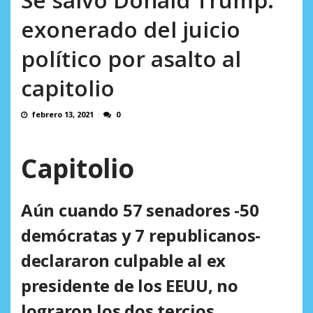
incumplidas...
AGOSTO 6, 2026
exonerado del juicio
político por asalto al
capitolio
febrero 13, 2021
0
Capitolio
Aún cuando 57 senadores -50
demócratas y 7 republicanos-
declararon culpable al ex
presidente de los EEUU, no
lograron los dos tercios