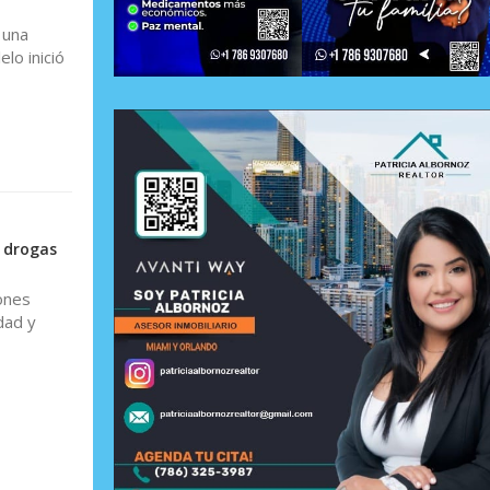
 una
lo inició
 drogas
ones
dad y