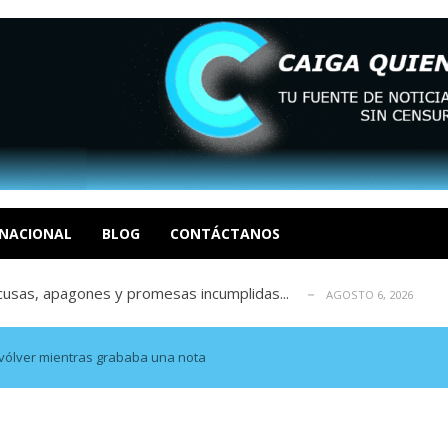
tica de derechos humanos en el Minister...
AGOSTO 6, 2026
 en un mercado impulsado por el auge de...
AGOSTO 6, 2026
o en La Guaira que hasta ahora no había ...
AGOSTO 6, 2026
idad? Por Dayana Cristina Duzoglou L.
NACIONAL
BLOG
CONTÁCTANOS
AGOSTO 6, 2026
xcusas, apagones y promesas incumplidas...
AGOSTO 6, 2026
tica de derechos humanos en el Minister...
AGOSTO 6, 2026
 en un mercado impulsado por el auge de...
AGOSTO 6, 2026
o en La Guaira que hasta ahora no había ...
AGOSTO 6, 2026
evólver mientras grababa una nota
idad? Por Dayana Cristina Duzoglou L.
AGOSTO 6, 2026
xcusas, apagones y promesas incumplidas...
AGOSTO 6, 2026
tica de derechos humanos en el Minister...
AGOSTO 6, 2026