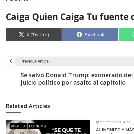
Caiga Quien Caiga Tu fuente 
Compartir
Compartir
X (Twitter)
Facebook
en
en
Previous Article
N
Se salvó Donald Trump: exonerado del
a
juicio político por asalto al capitolio
v
Related Articles
e
diciembre 10, 2022
g
#NOTICIA
ECONOMÍA
AL INFINITO Y MÁS