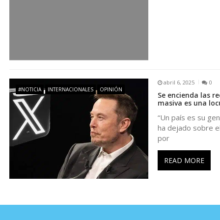
t
r
a
abril 6, 2025
0
d
#NOTICIA
INTERNACIONALES
OPINIÓN
Se encienda las r
masiva es una loc
a
“Un país es su gent
ha dejado sobre el
s
por
READ MORE