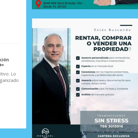
ción
a»
tivo. Lo
rganizado