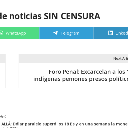
de noticias SIN CENSURA
Compartir
Compartir
Compa
WhatsApp
Telegram
Linked
en
en
en
Next Arti
Foro Penal: Excarcelan a los 
indígenas pemones presos polític
0
 ALLÁ: Dólar paralelo superó los 18 Bs y en una semana la mon