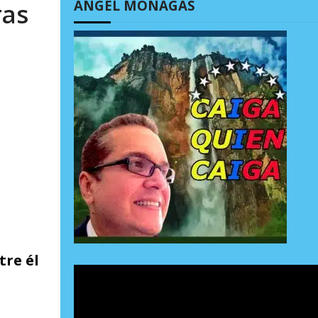
ÁNGEL MONAGAS
ras
tre él