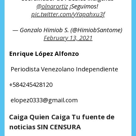
@olnarortiz
¡Seguimos!
pic.twitter.com/yYapahxu3f
— Gonzalo Himiob S. (@HimiobSantome)
February 13, 2021
Enrique López Alfonzo
Periodista Venezolano Independiente
+
584245428120
elopez0333
@
gmail.com
Caiga Quien Caiga Tu fuente de
noticias SIN CENSURA