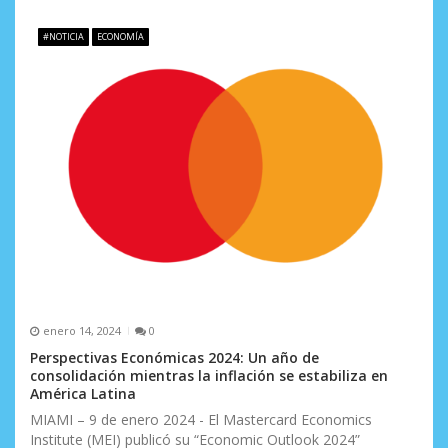
n
d
#NOTICIA
ECONOMÍA
e
e
n
t
r
a
d
a
enero 14, 2024
0
s
Perspectivas Económicas 2024: Un año de
consolidación mientras la inflación se estabiliza en
América Latina
MIAMI – 9 de enero 2024 - El Mastercard Economics
Institute (MEI) publicó su “Economic Outlook 2024”