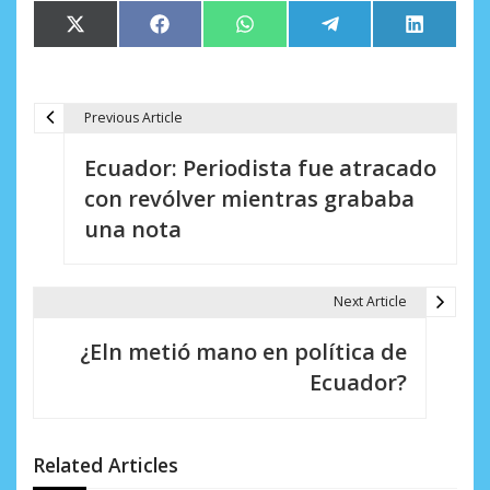
Compartir
Compartir
Compartir
Compartir
Comparti
X
Facebook
WhatsApp
Telegram
LinkedIn
en
en
en
en
en
(Twitter)
Previous Article
N
Ecuador: Periodista fue atracado
a
con revólver mientras grababa
v
una nota
e
g
Next Article
a
¿Eln metió mano en política de
c
Ecuador?
i
ó
Related Articles