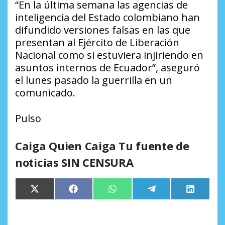
“En la última semana las agencias de
inteligencia del Estado colombiano han
difundido versiones falsas en las que
presentan al Ejército de Liberación
Nacional como si estuviera injiriendo en
asuntos internos de Ecuador”, aseguró
el lunes pasado la guerrilla en un
comunicado.
Pulso
Caiga Quien Caiga Tu fuente de
noticias SIN CENSURA
Compartir
Compartir
Compartir
Compartir
Comparti
X
Facebook
WhatsApp
Telegram
LinkedIn
en
en
en
en
en
(Twitter)