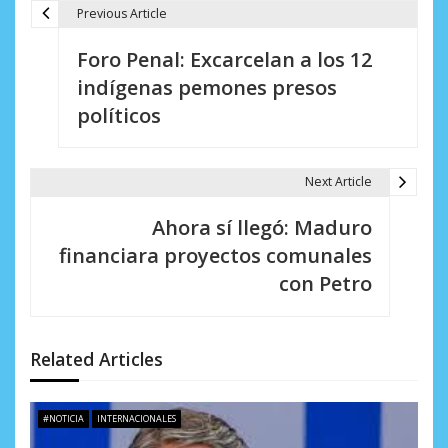
Previous Article
N
Foro Penal: Excarcelan a los 12
a
indígenas pemones presos
v
políticos
e
g
Next Article
a
Ahora sí llegó: Maduro
c
financiara proyectos comunales
i
con Petro
ó
n
Related Articles
d
e
#NOTICIA
INTERNACIONALES