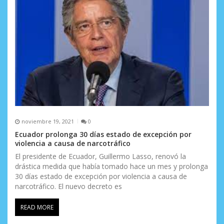
e
n
t
r
a
d
a
noviembre 19, 2021
0
s
Ecuador prolonga 30 días estado de excepción por
violencia a causa de narcotráfico
El presidente de Ecuador, Guillermo Lasso, renovó la
drástica medida que había tomado hace un mes y prolonga
30 días estado de excepción por violencia a causa de
narcotráfico. El nuevo decreto es
READ MORE