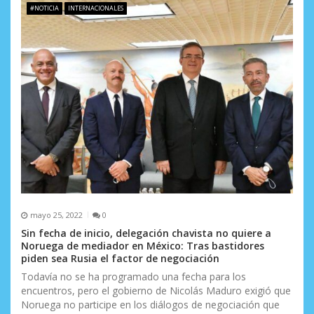
#NOTICIA
INTERNACIONALES
e
n
t
r
a
d
a
s
mayo 25, 2022
0
Sin fecha de inicio, delegación chavista no quiere a
Noruega de mediador en México: Tras bastidores
piden sea Rusia el factor de negociación
Todavía no se ha programado una fecha para los
encuentros, pero el gobierno de Nicolás Maduro exigió que
Noruega no participe en los diálogos de negociación que