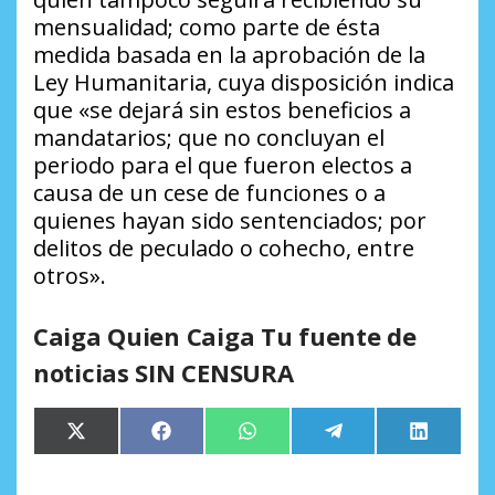
mensualidad; como parte de ésta
medida basada en la aprobación de la
Ley Humanitaria, cuya disposición indica
que «se dejará sin estos beneficios a
mandatarios; que no concluyan el
periodo para el que fueron electos a
causa de un cese de funciones o a
quienes hayan sido sentenciados; por
delitos de peculado o cohecho, entre
otros».
Caiga Quien Caiga Tu fuente de
noticias SIN CENSURA
Compartir
Compartir
Compartir
Compartir
Comparti
X
Facebook
WhatsApp
Telegram
LinkedIn
en
en
en
en
en
(Twitter)