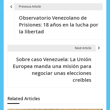
Previous Article
N
Observatorio Venezolano de
a
Prisiones: 18 años en la lucha por
v
la libertad
e
g
Next Article
a
Sobre caso Venezuela: La Unión
c
Europea manda una misión para
i
negociar unas elecciones
creíbles
ó
n
d
Related Articles
e