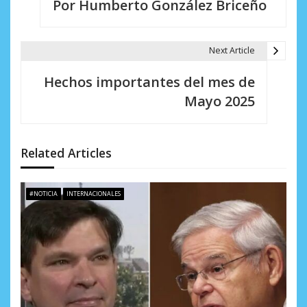
Por Humberto González Briceño
v
e
Next Article
g
Hechos importantes del mes de
a
Mayo 2025
c
i
Related Articles
ó
n
#NOTICIA
INTERNACIONALES
d
e
e
n