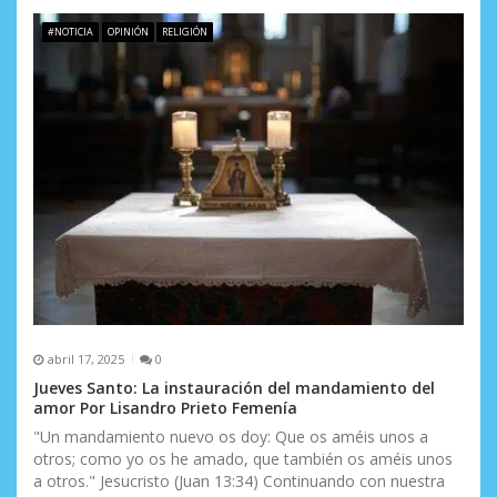
#NOTICIA
OPINIÓN
RELIGIÓN
abril 17, 2025
0
Jueves Santo: La instauración del mandamiento del
amor Por Lisandro Prieto Femenía
"Un mandamiento nuevo os doy: Que os améis unos a
otros; como yo os he amado, que también os améis unos
a otros." Jesucristo (Juan 13:34) Continuando con nuestra