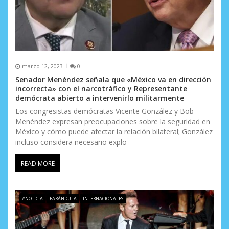
t
r
a
d
marzo 12, 2023
0
a
Senador Menéndez señala que «México va en dirección
incorrecta» con el narcotráfico y Representante
s
demócrata abierto a intervenirlo militarmente
Los congresistas demócratas Vicente González y Bob
Menéndez expresan preocupaciones sobre la seguridad en
México y cómo puede afectar la relación bilateral; González
incluso considera necesario explo
READ MORE
#NOTICIA
FARÁNDULA
INTERNACIONALES