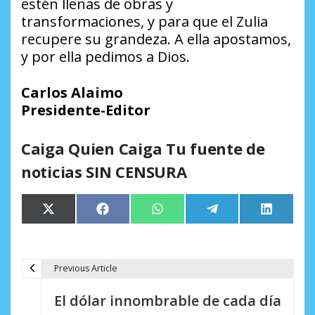
estén llenas de obras y
transformaciones, y para que el Zulia
recupere su grandeza. A ella apostamos,
y por ella pedimos a Dios.
Carlos Alaimo
Presidente-Editor
Caiga Quien Caiga Tu fuente de
noticias SIN CENSURA
Compartir
Compartir
Compartir
Compartir
Comparti
X
Facebook
WhatsApp
Telegram
LinkedIn
en
en
en
en
en
(Twitter)
Previous Article
N
El dólar innombrable de cada día
a