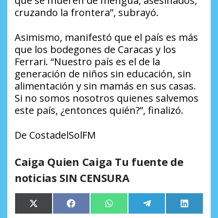
que se mueren de mengua, asesinados,
cruzando la frontera”, subrayó.
Asimismo, manifestó que el país es más
que los bodegones de Caracas y los
Ferrari. “Nuestro país es el de la
generación de niños sin educación, sin
alimentación y sin mamás en sus casas.
Si no somos nosotros quienes salvemos
este país, ¿entonces quién?”, finalizó.
De CostadelSolFM
Caiga Quien Caiga Tu fuente de
noticias SIN CENSURA
Compartir
Compartir
Compartir
Compartir
Comparti
X
Facebook
WhatsApp
Telegram
LinkedIn
en
en
en
en
en
(Twitter)