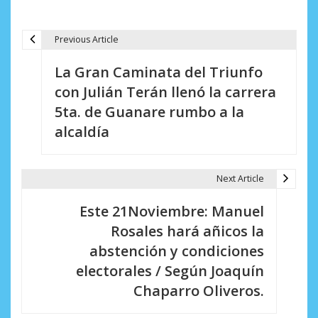
Previous Article
N
La Gran Caminata del Triunfo
a
con Julián Terán llenó la carrera
v
5ta. de Guanare rumbo a la
e
alcaldía
g
a
Next Article
c
Este 21Noviembre: Manuel
i
Rosales hará añicos la
abstención y condiciones
ó
electorales / Según Joaquín
n
Chaparro Oliveros.
d