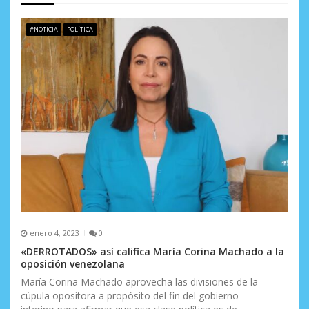
e
#NOTICIA
POLÍTICA
n
t
r
a
d
a
s
enero 4, 2023
0
«DERROTADOS» así califica María Corina Machado a la
oposición venezolana
María Corina Machado aprovecha las divisiones de la
cúpula opositora a propósito del fin del gobierno