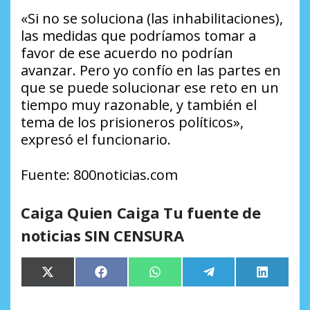
«Si no se soluciona (las inhabilitaciones),
las medidas que podríamos tomar a
favor de ese acuerdo no podrían
avanzar. Pero yo confío en las partes en
que se puede solucionar ese reto en un
tiempo muy razonable, y también el
tema de los prisioneros políticos»,
expresó el funcionario.
Fuente: 800noticias.com
Caiga Quien Caiga Tu fuente de
noticias SIN CENSURA
Compartir
Compartir
Compartir
Compartir
Comparti
X
Facebook
WhatsApp
Telegram
LinkedIn
en
en
en
en
en
(Twitter)