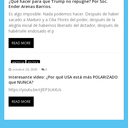
¿Qué hacer para que Trump no repugne? Por Soc.
Ender Arenas Barrios.
Es algo imposible. Nada podemos hacer. Después de haber
sacado a Maduro y a Cilia Flores del poder, después de la
alegría inicial de habernos liberado del dictador, después de
habérsele endosado el p
READ MORE
#NOTICIA
POLÍTICA
octubre 26, 2020
0
Interesante vídeo: ¿Por qué USA está más POLARIZADO
que NUNCA?
https://youtu.be/rjlEP3cAXUs
READ MORE