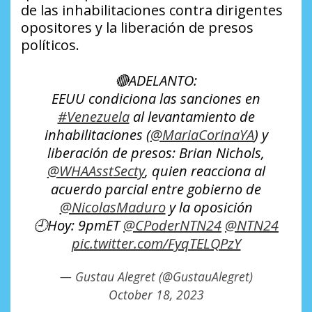
de las inhabilitaciones contra dirigentes
opositores y la liberación de presos
políticos.
🔴ADELANTO:
EEUU condiciona las sanciones en
#Venezuela
al levantamiento de
inhabilitaciones (
@MariaCorinaYA
) y
liberación de presos: Brian Nichols,
@WHAAsstSecty
, quien reacciona al
acuerdo parcial entre gobierno de
@NicolasMaduro
y la oposición
🕘Hoy: 9pmET
@CPoderNTN24
@NTN24
pic.twitter.com/FyqTELQPzY
— Gustau Alegret (@GustauAlegret)
October 18, 2023