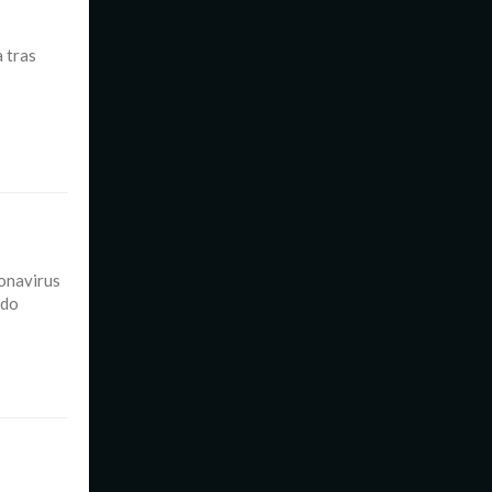
 tras
ronavirus
ado