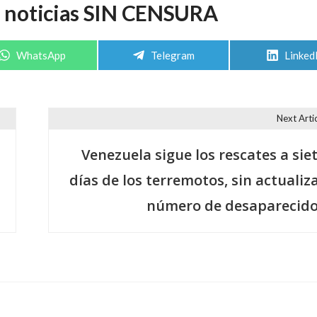
e noticias SIN CENSURA
Compartir
Compartir
Compar
WhatsApp
Telegram
Linked
en
en
en
Next Arti
Venezuela sigue los rescates a sie
días de los terremotos, sin actualiz
número de desaparecid