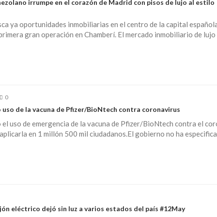
zolano irrumpe en el corazón de Madrid con pisos de lujo al estilo
ca ya oportunidades inmobiliarias en el centro de la capital española
rimera gran operación en Chamberí. El mercado inmobiliario de lujo
0
 uso de la vacuna de Pfizer/BioNtech contra coronavirus
 el uso de emergencia de la vacuna de Pfizer/BioNtech contra el co
 aplicarla en 1 millón 500 mil ciudadanos.El gobierno no ha especific
n eléctrico dejó sin luz a varios estados del país #12May