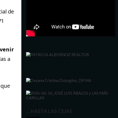
ial de
71
venir
as a
 que
… HASTA LAS CEJAS