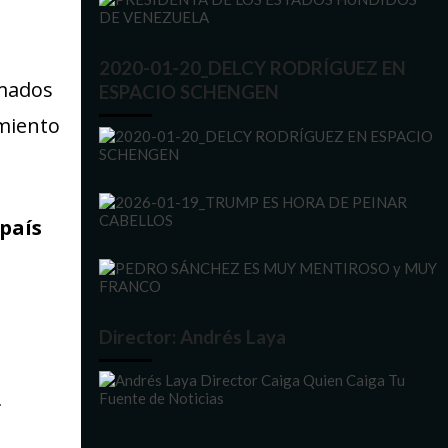
2020-01-20_DELCY RODRÍGUEZ EN
amados
ESPACIO SCHENGEN
imiento
 país
Director: Andrés Laya
P