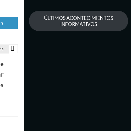
ÚLTIMOS ACONTECIMIENTOS
tir
In
INFORMATIVOS
cle
te
ar
os