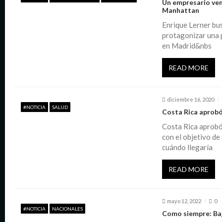
Un empresario vene
Manhattan
c
Enrique Lerner bus
protagonizar una p
i
en Madrid&nbs
ó
READ MORE
n
diciembre 16, 2020
#NOTICIA
SALUD
Costa Rica aprobó
d
Costa Rica aprobó
con el objetivo de
e
cuándo llegaría
e
READ MORE
n
mayo 12, 2022
0
#NOTICIA
NACIONALES
Como siempre: Bajó
t