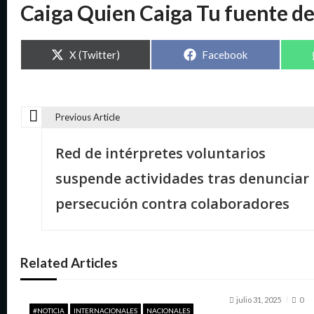
Caiga Quien Caiga Tu fuente d
Compartir
Compartir
X (Twitter)
Facebook
en
en
Previous Article
N
Red de intérpretes voluntarios
a
suspende actividades tras denunciar
v
persecución contra colaboradores
e
Related Articles
g
julio 31, 2025
0
a
#NOTICIA
INTERNACIONALES
NACIONALES