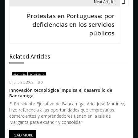
a
Next Article
c
Protestas en Portuguesa: por
i
deficiencias en los servicios
públicos
ó
n
d
Related Articles
e
#NOTICIA
ECONOMÍA
e
julio 26, 2022
0
n
Innovación tecnológica impulsa el desarrollo de
Bancamiga
t
El Presidente Ejecutivo de Bancamiga, Ariel José Martínez,
hizo referencia a las oportunidades que empresarios,
r
comerciantes y emprendedores tienen en la isla de
a
Margarita para expandir y consolidar
d
READ MORE