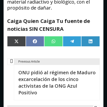
material radiactivo y biológico, con el
propósito de dañar.
Caiga Quien Caiga Tu fuente de
noticias SIN CENSURA
Compartir
Compartir
Compartir
Compartir
Comparti
X
Facebook
WhatsApp
Telegram
LinkedIn
en
en
en
en
en
(Twitter)
Previous Article
N
ONU pidió al régimen de Maduro
a
excarcelación de los cinco
v
activistas de la ONG Azul
e
Positivo
g