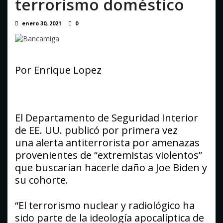
terrorismo doméstico
Atentado con drones explosivos en Colombia deja un
policía muerto
agosto 9, 2026
enero 30, 2021
0
Por Enrique Lopez
El Departamento de Seguridad Interior
de EE. UU. publicó por primera vez
una alerta antiterrorista por amenazas
provenientes de “extremistas violentos”
que buscarían hacerle daño a Joe Biden y
su cohorte.
“El terrorismo nuclear y radiológico ha
sido parte de la ideología apocalíptica de