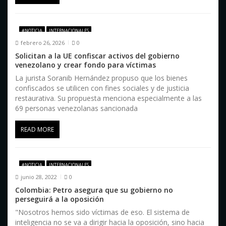
a
s
#NOTICIA
INTERNACIONALES
febrero 26, 2026
0
Solicitan a la UE confiscar activos del gobierno
venezolano y crear fondo para víctimas
La jurista Soranib Hernández propuso que los bienes
confiscados se utilicen con fines sociales y de justicia
restaurativa. Su propuesta menciona especialmente a las
69 personas venezolanas sancionada
READ MORE
#NOTICIA
INTERNACIONALES
junio 28, 2022
0
Colombia: Petro asegura que su gobierno no
perseguirá a la oposición
"Nosotros hemos sido víctimas de eso. El sistema de
inteligencia no se va a dirigir hacia la oposición, sino hacia