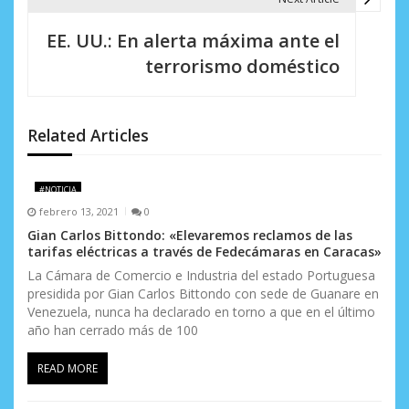
a
c
EE. UU.: En alerta máxima ante el
i
terrorismo doméstico
ó
n
Related Articles
d
e
#NOTICIA
febrero 13, 2021
0
e
Gian Carlos Bittondo: «Elevaremos reclamos de las
tarifas eléctricas a través de Fedecámaras en Caracas»
n
La Cámara de Comercio e Industria del estado Portuguesa
t
presidida por Gian Carlos Bittondo con sede de Guanare en
Venezuela, nunca ha declarado en torno a que en el último
r
año han cerrado más de 100
a
READ MORE
d