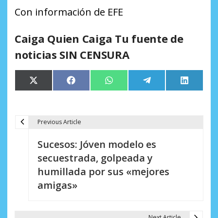
Con información de EFE
Caiga Quien Caiga Tu fuente de
noticias SIN CENSURA
Compartir
Compartir
Compartir
Compartir
Comparti
X
Facebook
WhatsApp
Telegram
LinkedIn
en
en
en
en
en
(Twitter)
Previous Article
N
Sucesos: Jóven modelo es
a
secuestrada, golpeada y
v
humillada por sus «mejores
e
amigas»
g
Next Article