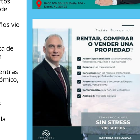
rtos
sde
ños vio
ca de
s
entras
ómico,
s
la