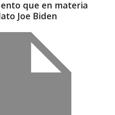
mento que en materia
xcusas, apagones y promesas incumplidas...
AGOSTO 6, 2026
ato Joe Biden