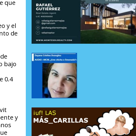
re que
o y el
ento de
 de
o bajo
e 0.4
vit
mente y
anos
que