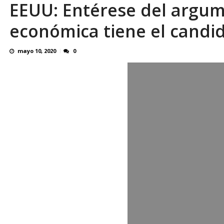
EEUU: Entérese del argu
El último que apague la luz: 17 años de e
económica tiene el candid
mayo 10, 2020
0