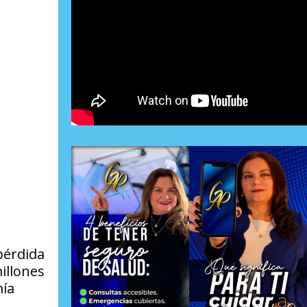
pérdida
illones
mía