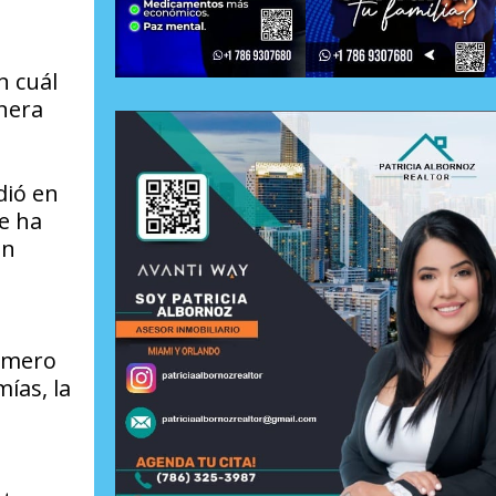
n cuál
nera
dió en
e ha
en
úmero
ías, la