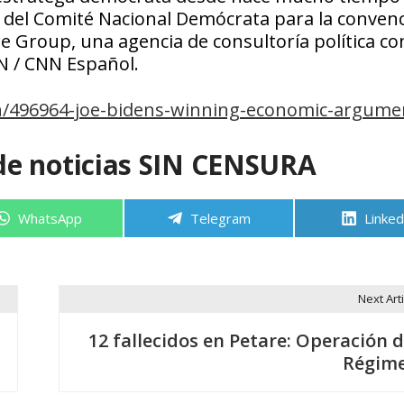
s del Comité Nacional Demócrata para la conven
e Group, una agencia de consultoría política co
N / CNN Español.
gn/496964-joe-bidens-winning-economic-argume
de noticias SIN CENSURA
Compartir
Compartir
Compa
WhatsApp
Telegram
Linked
en
en
en
Next Arti
12 fallecidos en Petare: Operación d
Régim