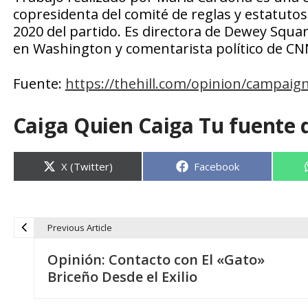
copresidenta del comité de reglas y estatuto
2020 del partido. Es directora de Dewey Squar
en Washington y comentarista político de CN
Fuente:
https://thehill.com/opinion/campai
Caiga Quien Caiga Tu fuente 
Compartir
Compartir
X (Twitter)
Facebook
en
en
Previous Article
N
Opinión: Contacto con El «Gato»
a
Briceño Desde el Exilio