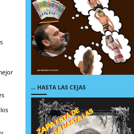
os
mejor
… HASTA LAS CEJAS
es
los
 y