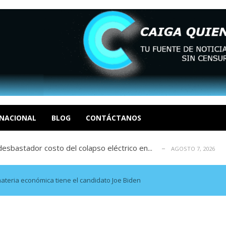
xcusas, apagones y promesas incumplidas...
AGOSTO 6, 2026
tica de derechos humanos en el Minister...
AGOSTO 6, 2026
 en un mercado impulsado por el auge de...
NACIONAL
BLOG
CONTÁCTANOS
AGOSTO 6, 2026
sbastador costo del colapso eléctrico en...
AGOSTO 7, 2026
idad? Por Dayana Cristina Duzoglou L.
AGOSTO 6, 2026
xcusas, apagones y promesas incumplidas...
AGOSTO 6, 2026
tica de derechos humanos en el Minister...
AGOSTO 6, 2026
teria económica tiene el candidato Joe Biden
 en un mercado impulsado por el auge de...
AGOSTO 6, 2026
sbastador costo del colapso eléctrico en...
AGOSTO 7, 2026
idad? Por Dayana Cristina Duzoglou L.
AGOSTO 6, 2026