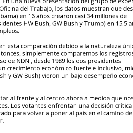
. En una nueva presentación del grupo de expe
 Oficina del Trabajo, los datos muestran que de
Obama) en 16 años crearon casi 34 millones de
esidentes HW Bush, GW Bush y Trump) en 15.5 a
empleos.
n esta comparación debido a la naturaleza úni
Entonces, simplemente comparemos los registro
rso de NDN , desde 1989 los dos presidentes
n crecimiento económico fuerte e inclusivo, mi
ush y GW Bush) vieron un bajo desempeño econ
ar al frente y al centro ahora a medida que no
es. Los votantes enfrentan una decisión crítica
do para volver a poner al país en el camino de 
or.