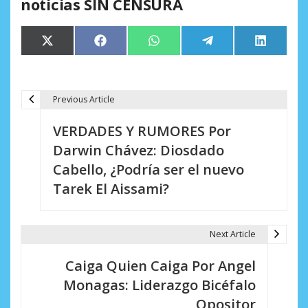
noticias SIN CENSURA
Compartir
Compartir
Compartir
Compartir
Comparti
X
Facebook
WhatsApp
Telegram
LinkedIn
en
en
en
en
en
(Twitter)
Previous Article
N
VERDADES Y RUMORES Por
a
Darwin Chávez: Diosdado
v
Cabello, ¿Podría ser el nuevo
e
Tarek El Aissami?
g
a
Next Article
c
Caiga Quien Caiga Por Angel
i
Monagas: Liderazgo Bicéfalo
Opositor