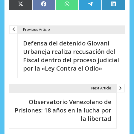
Compartir
Compartir
Compartir
Compartir
Comparti
X
Facebook
WhatsApp
Telegram
LinkedIn
en
en
en
en
en
(Twitter)
Previous Article
N
Defensa del detenido Giovani
a
Urbaneja realiza recusación del
v
Fiscal dentro del proceso judicial
e
por la «Ley Contra el Odio»
g
a
Next Article
c
Observatorio Venezolano de
i
Prisiones: 18 años en la lucha por
la libertad
ó
n