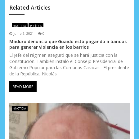
d
Related Articles
e
#NOTICIA
POLÍTICA
e
junio 9, 2021
0
n
Maduro denuncia que Guaidó está pagando a bandas
para generar violencia en los barrios
t
El jefe del régimen aseguró que se hará justicia con la
Constitución. También instaló el Consejo Presidencial de
r
Gobierno Popular para las Comunas Caracas.- El presidente
a
de la República, Nicolás
d
READ MORE
a
s
#NOTICIA