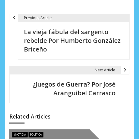
Previous Article
N
La vieja fábula del sargento
a
rebelde Por Humberto González
v
Briceño
e
g
Next Article
a
¿Juegos de Guerra? Por José
c
Aranguibel Carrasco
i
ó
Related Articles
n
d
#NOTICIA
POLÍTICA