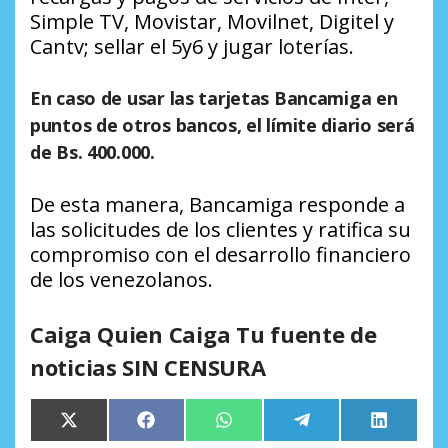
Simple TV, Movistar, Movilnet, Digitel y
Cantv; sellar el 5y6 y jugar loterías.
En caso de usar las tarjetas Bancamiga en
puntos de otros bancos, el límite diario será
de Bs. 400.000.
De esta manera, Bancamiga responde a
las solicitudes de los clientes y ratifica su
compromiso con el desarrollo financiero
de los venezolanos.
Caiga Quien Caiga Tu fuente de
noticias SIN CENSURA
Compartir
Compartir
Compartir
Compartir
Comparti
X
Facebook
WhatsApp
Telegram
LinkedIn
en
en
en
en
en
(Twitter)