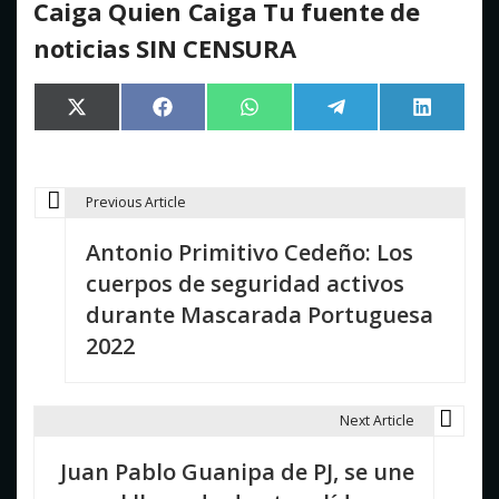
Caiga Quien Caiga Tu fuente de
noticias SIN CENSURA
Compartir
Compartir
Compartir
Compartir
Comparti
X
Facebook
WhatsApp
Telegram
LinkedIn
en
en
en
en
en
(Twitter)
Previous Article
N
Antonio Primitivo Cedeño: Los
a
cuerpos de seguridad activos
v
durante Mascarada Portuguesa
e
2022
g
a
Next Article
c
Juan Pablo Guanipa de PJ, se une