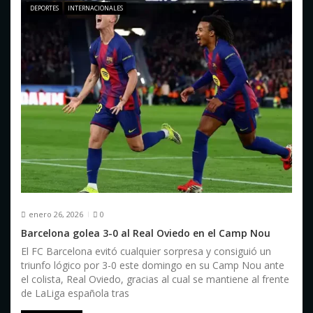
DEPORTES
INTERNACIONALES
enero 26, 2026
0
Barcelona golea 3-0 al Real Oviedo en el Camp Nou
El FC Barcelona evitó cualquier sorpresa y consiguió un
triunfo lógico por 3-0 este domingo en su Camp Nou ante
el colista, Real Oviedo, gracias al cual se mantiene al frente
de LaLiga española tras