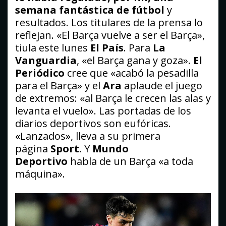
semana fantástica de fútbol
y
resultados. Los titulares de la prensa lo
reflejan. «El Barça vuelve a ser el Barça»,
tiula este lunes
El País
. Para
La
Vanguardia
, «el Barça gana y goza».
El
Periódico
cree que «acabó la pesadilla
para el Barça» y el
Ara
aplaude el juego
de extremos: «al Barça le crecen las alas y
levanta el vuelo». Las portadas de los
diarios deportivos son eufóricas.
«Lanzados», lleva a su primera
página
Sport
. Y
Mundo
Deportivo
habla de un Barça «a toda
máquina».