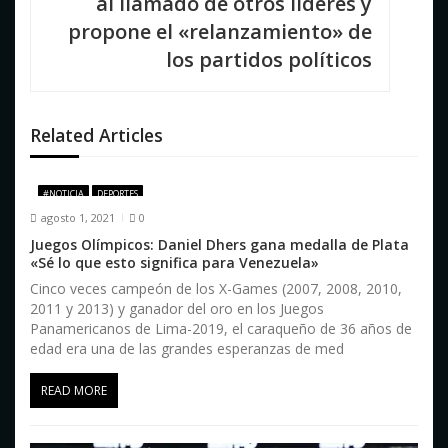
i
al llamado de otros líderes y
propone el «relanzamiento» de
ó
los partidos políticos
n
d
Related Articles
e
e
#NOTICIA
DEPORTES
n
agosto 1, 2021
0
Juegos Olímpicos: Daniel Dhers gana medalla de Plata
t
«Sé lo que esto significa para Venezuela»
r
Cinco veces campeón de los X-Games (2007, 2008, 2010,
2011 y 2013) y ganador del oro en los Juegos
a
Panamericanos de Lima-2019, el caraqueño de 36 años de
edad era una de las grandes esperanzas de med
d
READ MORE
a
s