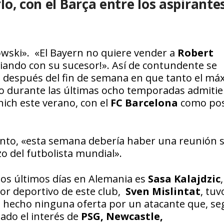
o, con el Barça entre los aspirantes
wski». «El Bayern no quiere vender a
Robert
ciando con su sucesor!». Así de contundente se
l después del fin de semana en que tanto el má
po durante las últimas ocho temporadas admiti
nich este verano, con el
FC Barcelona
como pos
nto, «esta semana debería haber una reunión s
o del futbolista mundial».
los últimos días en Alemania es
Sasa Kalajdzic
,
ctor deportivo de este club,
Sven Mislintat
, tuv
ha hecho ninguna oferta por un atacante que, s
ado el interés de
PSG, Newcastle,