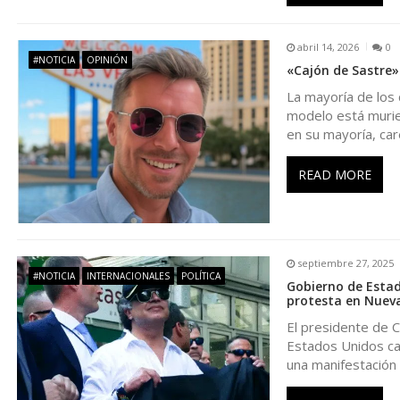
d
abril 14, 2026
0
#NOTICIA
OPINIÓN
«Cajón de Sastre»
e
La mayoría de los 
modelo está murie
e
en su mayoría, ca
n
READ MORE
t
r
septiembre 27, 2025
#NOTICIA
INTERNACIONALES
POLÍTICA
Gobierno de Estad
a
protesta en Nuev
El presidente de 
d
Estados Unidos can
una manifestación