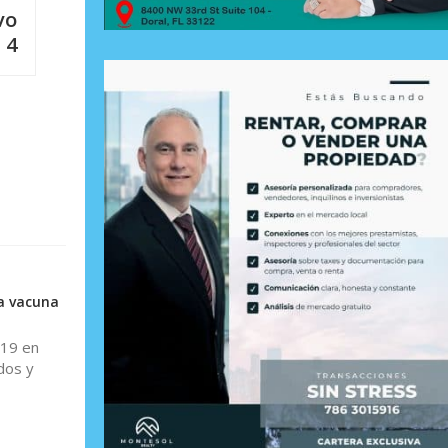
vo
 4
da vacuna
-19 en
dos y