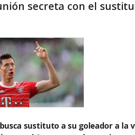
nión secreta con el sustitu
tica de derechos humanos en el Minister...
AGOSTO 6, 2026
busca sustituto a su goleador a la 