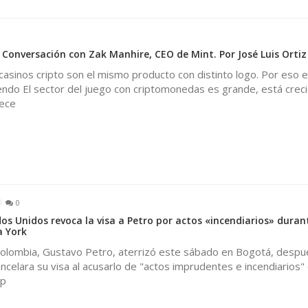
 Conversación con Zak Manhire, CEO de Mint. Por José Luis Ortiz
casinos cripto son el mismo producto con distinto logo. Por eso 
ndo El sector del juego con criptomonedas es grande, está creci
rece
0
os Unidos revoca la visa a Petro por actos «incendiarios» duran
a York
Colombia, Gustavo Petro, aterrizó este sábado en Bogotá, despu
celara su visa al acusarlo de "actos imprudentes e incendiarios"
 p