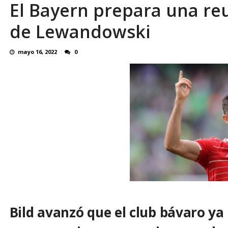
El Bayern prepara una reu
OVP denunció 15 años de violación sistemá
de Lewandowski
mayo 16, 2022
0
Bild avanzó que el club bávaro ya 