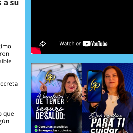
 a su
ximo
eron
ible
ecreta
o que
egún