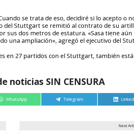
ando se trata de eso, decidiré si lo acepto o n
o del Stuttgart se remitió al contrato de su artil
or sus dos metros de estatura. «Sasa tiene aún
o una ampliación», agregó el ejecutivo del Stut
s en 27 partidos con el Stuttgart, también está
de noticias SIN CENSURA
Compartir
Compartir
Compa
WhatsApp
Telegram
Linked
en
en
en
Next Arti