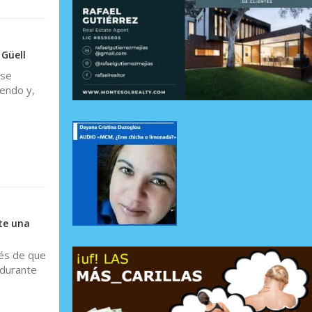
 Güell
ese
endo y,
te una
és de que
 durante