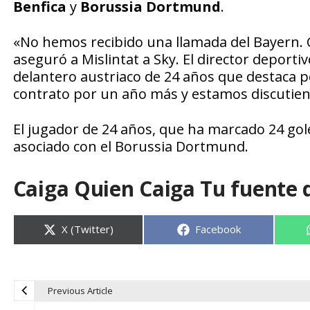
Benfica
y
Borussia Dortmund
.
«No hemos recibido una llamada del Bayern. Cu
aseguró a Mislintat a Sky. El director deportiv
delantero austriaco de 24 años que destaca p
contrato por un año más y estamos discutiend
El jugador de 24 años, que ha marcado 24 gole
asociado con el Borussia Dortmund.
Caiga Quien Caiga Tu fuente 
Compartir
Compartir
X (Twitter)
Facebook
en
en
Previous Article
N