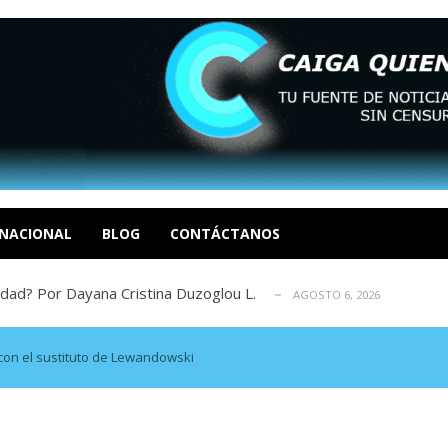
tica de derechos humanos en el Minister...
AGOSTO 6, 2026
 en un mercado impulsado por el auge de...
AGOSTO 6, 2026
o en La Guaira que hasta ahora no había ...
NACIONAL
BLOG
CONTÁCTANOS
AGOSTO 6, 2026
idad? Por Dayana Cristina Duzoglou L.
AGOSTO 6, 2026
xcusas, apagones y promesas incumplidas...
AGOSTO 6, 2026
tica de derechos humanos en el Minister...
AGOSTO 6, 2026
 en un mercado impulsado por el auge de...
AGOSTO 6, 2026
con el sustituto de Lewandowski
o en La Guaira que hasta ahora no había ...
AGOSTO 6, 2026
idad? Por Dayana Cristina Duzoglou L.
AGOSTO 6, 2026
xcusas, apagones y promesas incumplidas...
AGOSTO 6, 2026