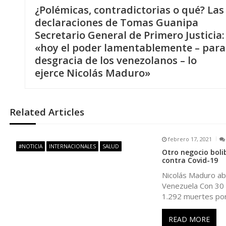
¿Polémicas, contradictorias o qué? Las
a
declaraciones de Tomas Guanipa
Secretario General de Primero Justicia:
v
«hoy el poder lamentablemente – para
desgracia de los venezolanos – lo
e
ejerce Nicolás Maduro»
g
Related Articles
a
febrero 17, 2021
c
#NOTICIA
INTERNACIONALES
SALUD
Otro negocio boli
contra Covid-19
i
Nicolás Maduro abr
Venezuela Con 30 
ó
1.292 muertes por
n
READ MORE