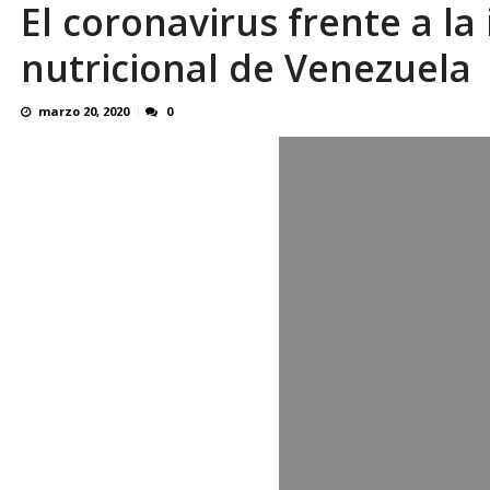
El coronavirus frente a la
Simeone cierra la puerta a la salida de Juli
nutricional de Venezuela
marzo 20, 2020
0