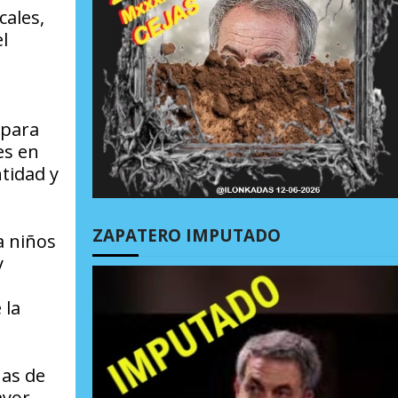
cales,
l
 para
es en
tidad y
ZAPATERO IMPUTADO
a niños
y
 la
nas de
ayor,