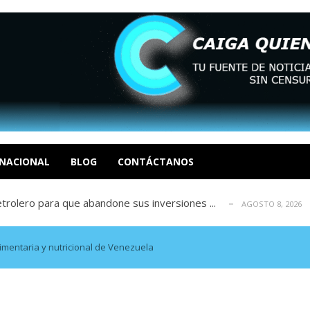
án Álvarez del Atlético
AGOSTO 8, 2026
representante del astro argentino
AGOSTO 8, 2026
deo del dolor político en Venezuela Ci...
NACIONAL
BLOG
CONTÁCTANOS
AGOSTO 8, 2026
olero para que abandone sus inversiones ...
AGOSTO 8, 2026
Barcelona espera una oferta formal
AGOSTO 8, 2026
án Álvarez del Atlético
AGOSTO 8, 2026
representante del astro argentino
AGOSTO 8, 2026
limentaria y nutricional de Venezuela
deo del dolor político en Venezuela Ci...
AGOSTO 8, 2026
olero para que abandone sus inversiones ...
AGOSTO 8, 2026
Barcelona espera una oferta formal
AGOSTO 8, 2026