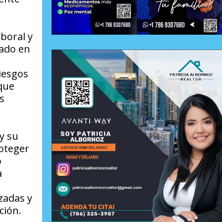
aboral y
vado en
iesgos
 que
s
y su
roteger
o
a
zadas y
ción.