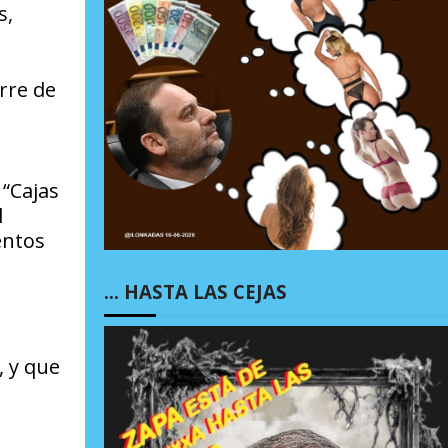
s,
rre de
l
 “Cajas
l
entos
… HASTA LAS CEJAS
 y que