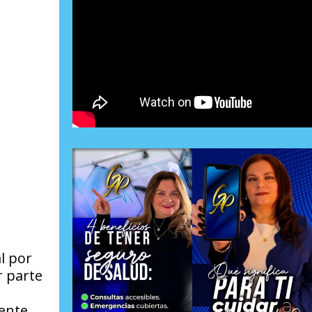
l por
r parte
iente