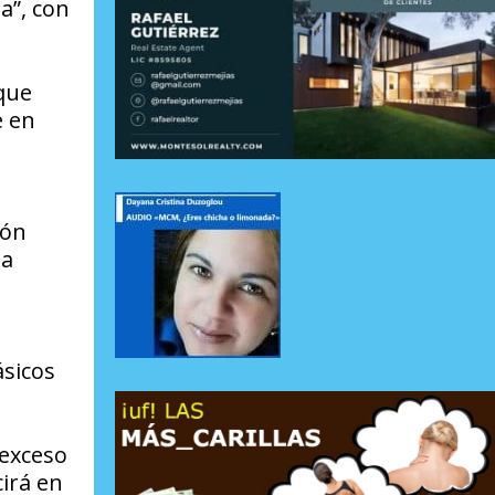
a”, con
que
e en
ión
la
ásicos
 exceso
cirá en