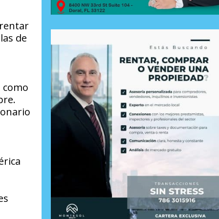
frentar
las de
a como
bre.
ionario
érica
es