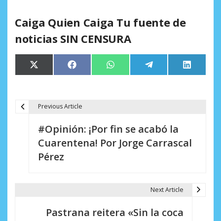
Caiga Quien Caiga Tu fuente de
noticias SIN CENSURA
Compartir
Compartir
Compartir
Compartir
Comparti
X
Facebook
WhatsApp
Telegram
LinkedIn
en
en
en
en
en
(Twitter)
Previous Article
N
#Opinión: ¡Por fin se acabó la
a
Cuarentena! Por Jorge Carrascal
v
Pérez
e
g
Next Article
a
Pastrana reitera «Sin la coca