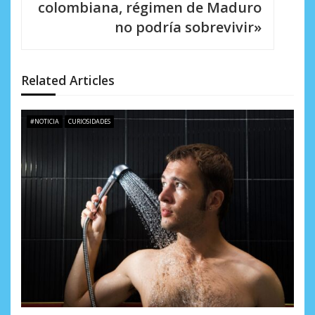
c
colombiana, régimen de Maduro
i
no podría sobrevivir»
ó
n
Related Articles
d
e
#NOTICIA
CURIOSIDADES
e
n
t
r
a
d
a