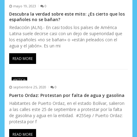
s
mayo 19, 2023
0
Descubra la verdad sobre este mito: ¿Es cierto que los
españoles no se bañan?
Redacción (ALN).- En casi todos los países de América
Latina suele decirse casi con un dejo de superioridad que
los españoles «no se bañan» o «están peleados con el
agua y el jabón». Es un mi
READ MORE
#NOTICIA
septiembre 25, 2020
0
Puerto Ordaz: Protestan por falta de agua y gasolina
Habitantes de Puerto Ordaz, en el estado Bolívar, salieron
a las calles este 25 de septiembre a protestar por la falta
de gasolina y agua en la entidad. #25Sep / Puerto Ordaz:
protesta por f
READ MORE