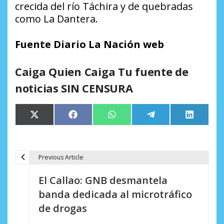
crecida del río Táchira y de quebradas
como La Dantera.
Fuente Diario La Nación web
Caiga Quien Caiga Tu fuente de
noticias SIN CENSURA
Compartir
Compartir
Compartir
Compartir
Comparti
X
Facebook
WhatsApp
Telegram
LinkedIn
en
en
en
en
en
(Twitter)
Previous Article
N
El Callao: GNB desmantela
a
banda dedicada al microtráfico
v
de drogas
e