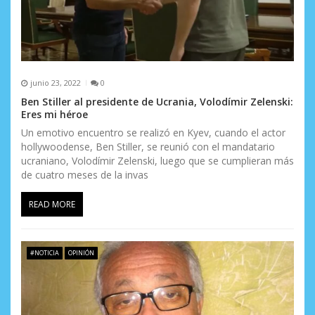
a
d
a
s
junio 23, 2022
0
Ben Stiller al presidente de Ucrania, Volodímir Zelenski:
Eres mi héroe
Un emotivo encuentro se realizó en Kyev, cuando el actor
hollywoodense, Ben Stiller, se reunió con el mandatario
ucraniano, Volodímir Zelenski, luego que se cumplieran más
de cuatro meses de la invas
READ MORE
#NOTICIA
OPINIÓN