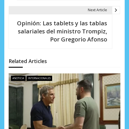
g
Next Article
a
Opinión: Las tablets y las tablas
c
salariales del ministro Trompiz,
i
Por Gregorio Afonso
ó
n
Related Articles
d
e
#NOTICIA
INTERNACIONALES
e
n
t
r