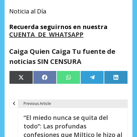
Noticia al Día
Recuerda seguirnos en nuestra
CUENTA DE WHATSAPP
Caiga Quien Caiga Tu fuente de
noticias SIN CENSURA
Compartir
Compartir
Compartir
Compartir
Comparti
X
Facebook
WhatsApp
Telegram
LinkedIn
en
en
en
en
en
(Twitter)
Previous Article
N
“El miedo nunca se quita del
a
todo”: Las profundas
v
confesiones que Miltico le hizo al