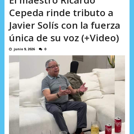
incumplidas...
AGOSTO 6, 2026
Cepeda rinde tributo a
Javier Solís con la fuerza
única de su voz (+Video)
junio 9, 2026
0