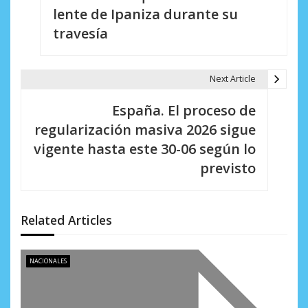
e
lente de Ipaniza durante su
travesía
g
a
Next Article
c
i
España. El proceso de
regularización masiva 2026 sigue
ó
vigente hasta este 30-06 según lo
n
previsto
d
e
Related Articles
e
n
NACIONALES
t