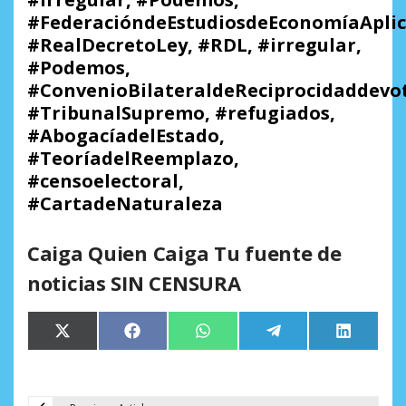
#FederacióndeEstudiosdeEconomíaAplic
#RealDecretoLey, #RDL, #irregular,
#Podemos,
#ConvenioBilateraldeReciprocidaddevo
#TribunalSupremo, #refugiados,
#AbogacíadelEstado,
#TeoríadelReemplazo,
#censoelectoral,
#CartadeNaturaleza
Caiga Quien Caiga Tu fuente de
noticias SIN CENSURA
Compartir
Compartir
Compartir
Compartir
Comparti
X
Facebook
WhatsApp
Telegram
LinkedIn
en
en
en
en
en
(Twitter)