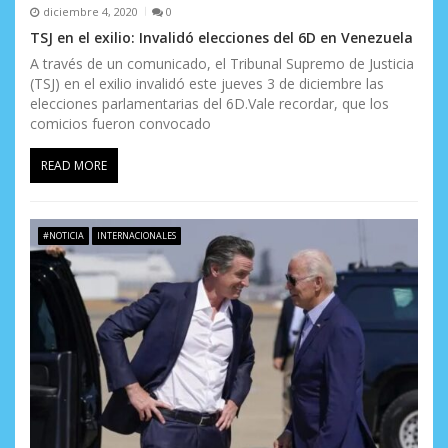
e
diciembre 4, 2020
0
n
TSJ en el exilio: Invalidó elecciones del 6D en Venezuela
A través de un comunicado, el Tribunal Supremo de Justicia
t
(TSJ) en el exilio invalidó este jueves 3 de diciembre las
elecciones parlamentarias del 6D.Vale recordar, que los
r
comicios fueron convocado
a
READ MORE
d
a
#NOTICIA
INTERNACIONALES
s