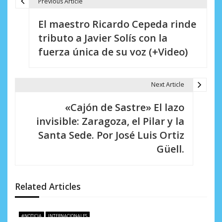
Previous Article
N
El maestro Ricardo Cepeda rinde
a
tributo a Javier Solís con la
v
fuerza única de su voz (+Video)
e
g
Next Article
a
«Cajón de Sastre» El lazo
c
invisible: Zaragoza, el Pilar y la
i
Santa Sede. Por José Luis Ortiz
Güell.
ó
n
d
Related Articles
e
#NOTICIA
INTERNACIONALES