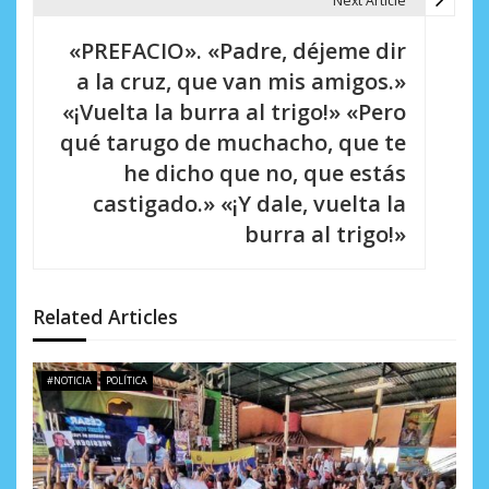
a
Next Article
c
«PREFACIO». «Padre, déjeme dir
i
a la cruz, que van mis amigos.»
«¡Vuelta la burra al trigo!» «Pero
ó
qué tarugo de muchacho, que te
n
he dicho que no, que estás
d
castigado.» «¡Y dale, vuelta la
burra al trigo!»
e
e
n
Related Articles
t
#NOTICIA
POLÍTICA
r
a
d