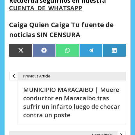
Recuerda seguirnos en nuestra
CUENTA DE WHATSAPP
Caiga Quien Caiga Tu fuente de
noticias SIN CENSURA
Compartir
Compartir
Compartir
Compartir
Comparti
X
Facebook
WhatsApp
Telegram
LinkedIn
en
en
en
en
en
(Twitter)
Previous Article
N
MUNICIPIO MARACAIBO | Muere
a
conductor en Maracaibo tras
v
sufrir un infarto luego de chocar
e
contra un poste
g