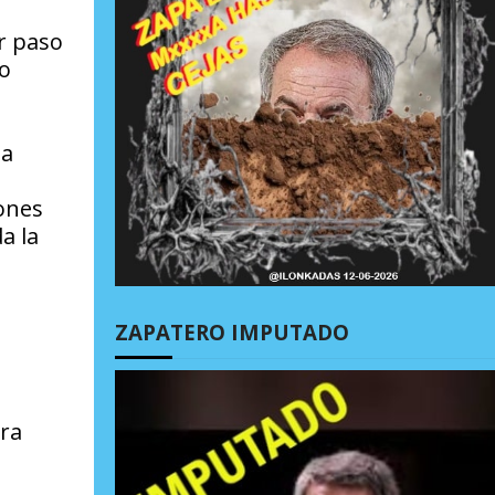
er paso
do
 a
iones
a la
ZAPATERO IMPUTADO
ara