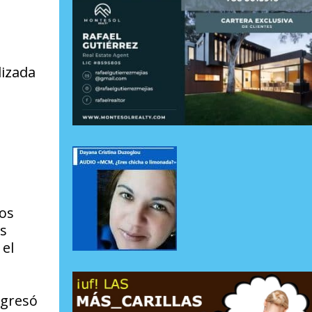
lizada
los
s
 el
ngresó