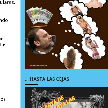
ulares.
a
ando
ue
tas
a
… HASTA LAS CEJAS
sos