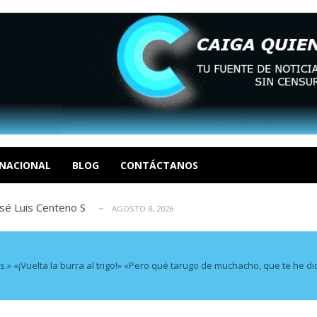
eón R
AGOSTO 8, 2026
tratégica, Realpolitik y el Desmante...
AGOSTO 8, 2026
 García
AGOSTO 7, 2026
 enero en un evento fútil. Soc. Ende...
NACIONAL
BLOG
CONTÁCTANOS
AGOSTO 8, 2026
osé Luis Centeno S
AGOSTO 8, 2026
eón R
AGOSTO 8, 2026
tratégica, Realpolitik y el Desmante...
AGOSTO 8, 2026
 García
AGOSTO 7, 2026
» «¡Vuelta la burra al trigo!» «Pero qué tarugo de muchacho, que te he dic
 enero en un evento fútil. Soc. Ende...
AGOSTO 8, 2026
osé Luis Centeno S
AGOSTO 8, 2026
eón R
AGOSTO 8, 2026