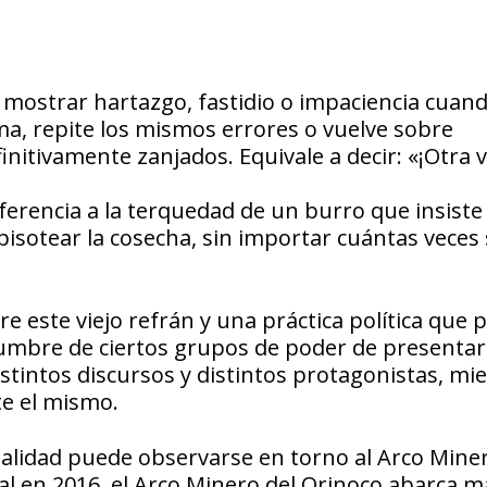
ra mostrar hartazgo, fastidio o impaciencia cuan
ma, repite los mismos errores o vuelve sobre
tivamente zanjados. Equivale a decir: «¡Otra v
ferencia a la terquedad de un burro que insiste
pisotear la cosecha, sin importar cuántas veces
e este viejo refrán y una práctica política que 
tumbre de ciertos grupos de poder de presentar
tintos discursos y distintos protagonistas, mi
te el mismo.
alidad puede observarse en torno al Arco Miner
l en 2016, el Arco Minero del Orinoco abarca m