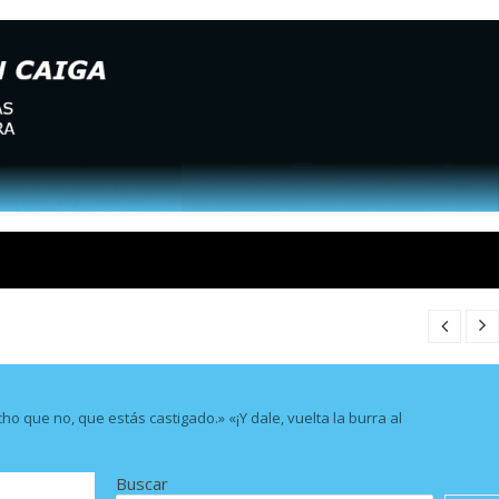
ho que no, que estás castigado.» «¡Y dale, vuelta la burra al
Buscar