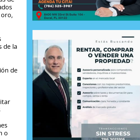
ados
 oro,
s
 de la
ión de
itar
s
mes
n o