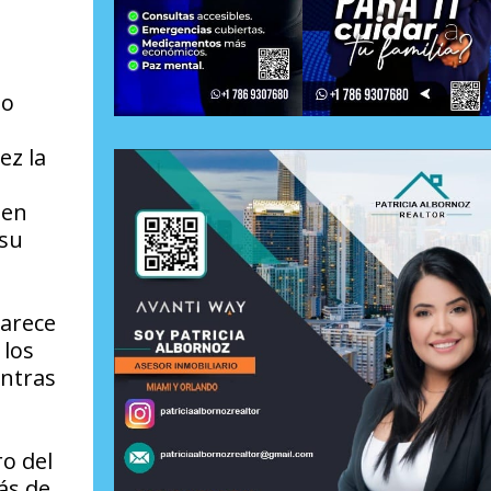
do
ez la
 en
 su
parece
 los
entras
o del
ás de