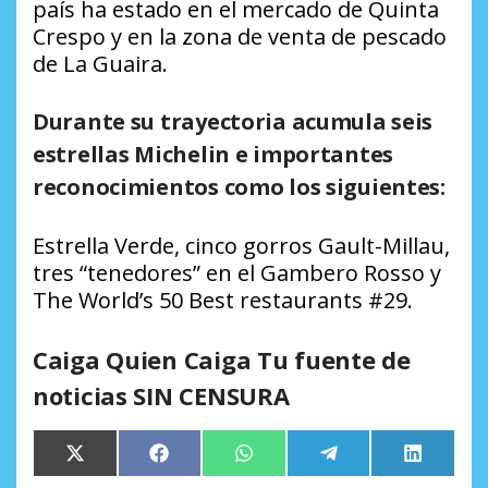
país ha estado en el mercado de Quinta
Crespo y en la zona de venta de pescado
de La Guaira.
Durante su trayectoria acumula seis
estrellas Michelin e importantes
reconocimientos como los siguientes:
Estrella Verde, cinco gorros Gault-Millau,
tres “tenedores” en el Gambero Rosso y
The World’s 50 Best restaurants #29.
Caiga Quien Caiga Tu fuente de
noticias SIN CENSURA
Compartir
Compartir
Compartir
Compartir
Comparti
X
Facebook
WhatsApp
Telegram
LinkedIn
en
en
en
en
en
(Twitter)