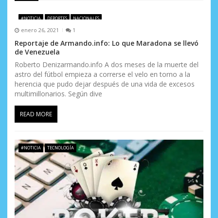
e
#NOTICIA
DEPORTES
NACIONALES
e
enero 26, 2021
1
n
Reportaje de Armando.info: Lo que Maradona se llevó
de Venezuela
t
Roberto Denizarmando.info A dos meses de la muerte del
astro del fútbol empieza a correrse el velo en torno a la
r
herencia que pudo dejar después de una vida de excesos
a
multimillonarios. Según dive
d
READ MORE
a
s
#NOTICIA
TECNOLOGÍA