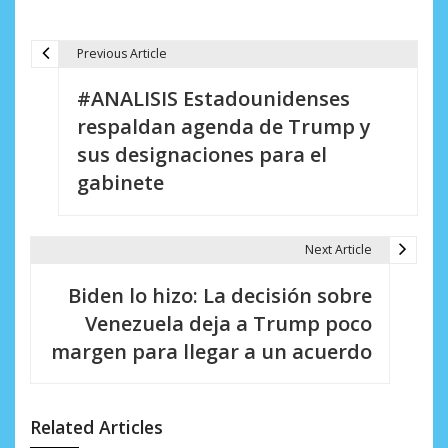
Previous Article
N
#ANALISIS Estadounidenses
a
respaldan agenda de Trump y
v
sus designaciones para el
e
gabinete
g
a
Next Article
c
Biden lo hizo: La decisión sobre
i
Venezuela deja a Trump poco
margen para llegar a un acuerdo
ó
n
d
Related Articles