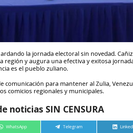
ardando la jornada electoral sin novedad. Cañiz
 la región y augura una efectiva y exitosa jornad
cia es el pueblo zuliano.
e comunicación para mantener al Zulia, Venezue
s comicios regionales y municipales.
de noticias SIN CENSURA
Compartir
Compartir
Compa
WhatsApp
Telegram
Linked
en
en
en