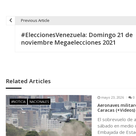
Previous Article
N
#EleccionesVenezuela: Domingo 21 de
a
noviembre Megaelecciones 2021
v
e
Related Articles
g
mayo 23, 2026
0
a
#NOTICIA
NACIONALES
Aeronaves militar
Caracas (+Videos)
c
El sobrevuelo de 
sábado en medio d
i
Embajada de Esta