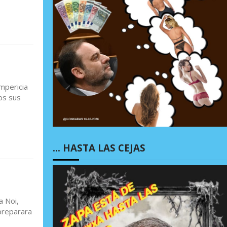
mpericia
os sus
… HASTA LAS CEJAS
a Noi,
preparara