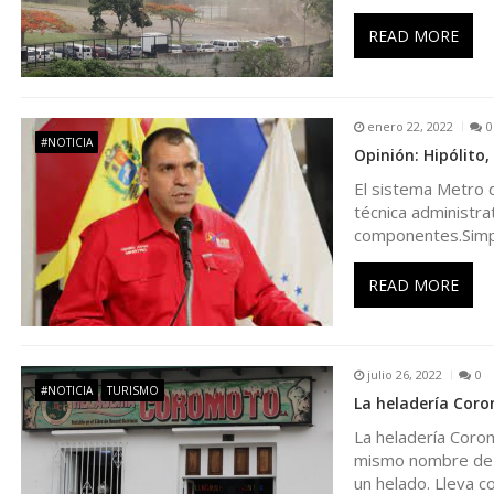
ó
READ MORE
n
enero 22, 2022
0
d
#NOTICIA
Opinión: Hipólito,
El sistema Metro d
e
técnica administra
componentes.Sim
e
READ MORE
n
t
julio 26, 2022
0
#NOTICIA
TURISMO
La heladería Cor
r
La heladería Corom
mismo nombre de l
a
un helado. Lleva c