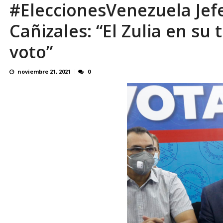
#EleccionesVenezuela Je
El último que apague la luz: 17 años de e
Cañizales: “El Zulia en su 
voto”
noviembre 21, 2021
0