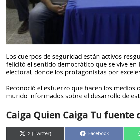
Los cuerpos de seguridad están activos resgu
felicitó el sentido democrático que se vive en
electoral, donde los protagonistas por excelen
Reconoció el esfuerzo que hacen los medios d
mundo informados sobre el desarrollo de esto
Caiga Quien Caiga Tu fuente 
Compartir
Compartir
X (Twitter)
Facebook
en
en