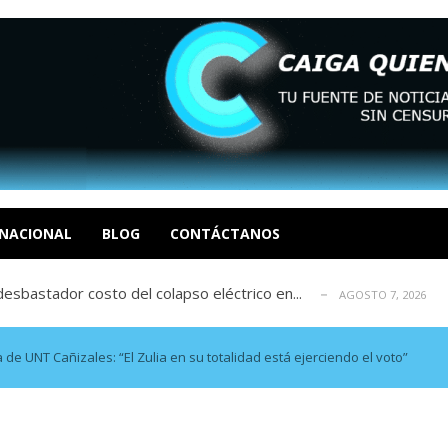
xcusas, apagones y promesas incumplidas...
AGOSTO 6, 2026
tica de derechos humanos en el Minister...
AGOSTO 6, 2026
 en un mercado impulsado por el auge de...
NACIONAL
BLOG
CONTÁCTANOS
AGOSTO 6, 2026
sbastador costo del colapso eléctrico en...
AGOSTO 7, 2026
idad? Por Dayana Cristina Duzoglou L.
AGOSTO 6, 2026
xcusas, apagones y promesas incumplidas...
AGOSTO 6, 2026
tica de derechos humanos en el Minister...
AGOSTO 6, 2026
 UNT Cañizales: “El Zulia en su totalidad está ejerciendo el voto”
 en un mercado impulsado por el auge de...
AGOSTO 6, 2026
sbastador costo del colapso eléctrico en...
AGOSTO 7, 2026
idad? Por Dayana Cristina Duzoglou L.
AGOSTO 6, 2026