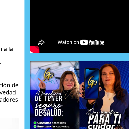
 a la
e
ción de
evedad
vadores