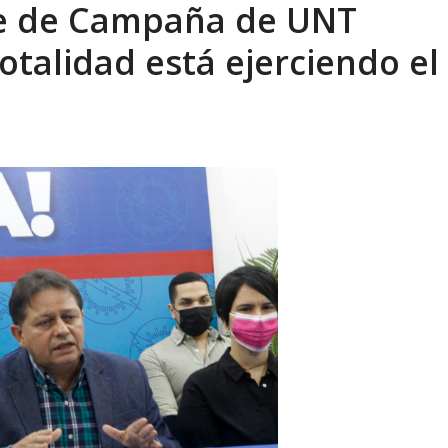
fe de Campaña de UNT
xcusas, apagones y promesas incumplidas...
AGOSTO 6, 2026
totalidad está ejerciendo el