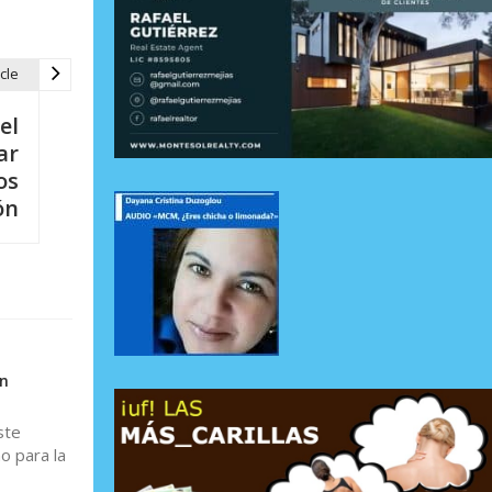
cle
el
ar
os
ón
en
ste
o para la