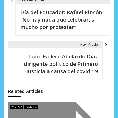
Previous Article
N
Día del Educador: Rafael Rincón
a
“No hay nada que celebrar, si
v
mucho por protestar”
e
g
Next Article
a
Luto: Fallece Abelardo Díaz
c
dirigente político de Primero
i
Justicia a causa del covid-19
ó
n
Related Articles
d
e
#NOTICIA
REGIONES