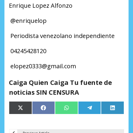
Enrique Lopez Alfonzo
@enriquelop
Periodista venezolano independiente
04245428120
elopez0333
@
gmail.com
Caiga Quien Caiga Tu fuente de
noticias SIN CENSURA
Compartir
Compartir
Compartir
Compartir
Comparti
X
Facebook
WhatsApp
Telegram
LinkedIn
en
en
en
en
en
(Twitter)