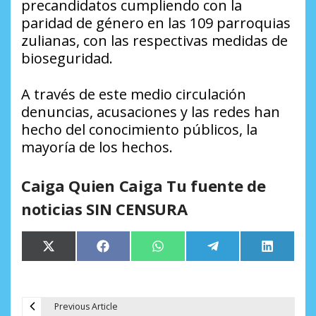
precandidatos cumpliendo con la
paridad de género en las 109 parroquias
zulianas, con las respectivas medidas de
bioseguridad.
A través de este medio circulación
denuncias, acusaciones y las redes han
hecho del conocimiento públicos, la
mayoría de los hechos.
Caiga Quien Caiga Tu fuente de
noticias SIN CENSURA
Compartir
Compartir
Compartir
Compartir
Comparti
X
Facebook
WhatsApp
Telegram
LinkedIn
en
en
en
en
en
(Twitter)
Previous Article