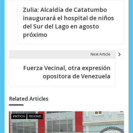
N
Zulia: Alcaldía de Catatumbo
a
inaugurará el hospital de niños
v
del Sur del Lago en agosto
e
próximo
g
a
Next Article
c
Fuerza Vecinal, otra expresión
i
opositora de Venezuela
ó
n
Related Articles
d
e
#NOTICIA
REGIONES
e