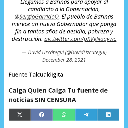
Llegamos a Barinas para apoyar al
candidato a la Gobernación,
@SergioGarridoQ
. El pueblo de Barinas
merece un nuevo Gobernador que ponga
fin a tantos años de desidia, pobreza y
destrucción.
pic.twitter.com/pKVgNaqywo
— David Uzcátegui (@DavidUzcategui)
December 28, 2021
Fuente Talcualdigital
Caiga Quien Caiga Tu fuente de
noticias SIN CENSURA
Compartir
Compartir
Compartir
Compartir
Comparti
X
Facebook
WhatsApp
Telegram
LinkedIn
en
en
en
en
en
(Twitter)