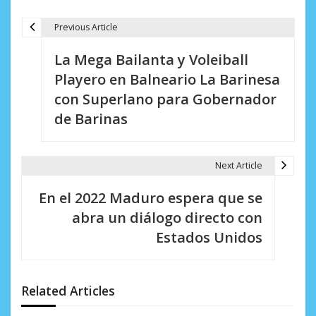
Previous Article
N
La Mega Bailanta y Voleiball
a
Playero en Balneario La Barinesa
v
con Superlano para Gobernador
e
de Barinas
g
a
Next Article
c
En el 2022 Maduro espera que se
i
abra un diálogo directo con
Estados Unidos
ó
n
d
Related Articles