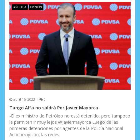
e
#NOTICIA
OPINIÓN
e
n
t
r
a
d
a
s
abril 16, 2023
0
Tango Alfa no saldrá Por Javier Mayorca
-El ex ministro de Petróleo no está detenido, pero tampoco
le permiten ir muy lejos @javiermayorca Luego de las
primeras detenciones por agentes de la Policía Nacional
Anticorrupción, las redes