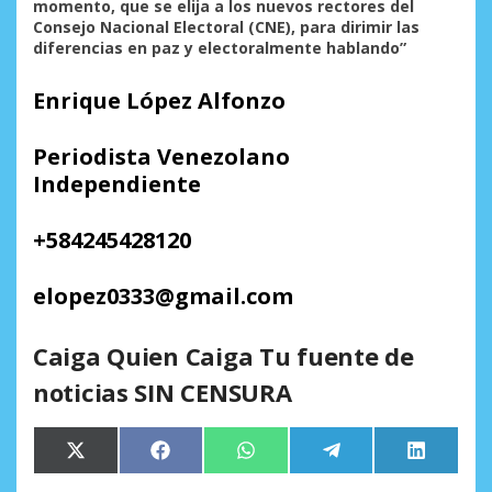
momento, que se elija a los nuevos rectores del
Consejo Nacional Electoral (CNE), para dirimir las
diferencias en paz y electoralmente hablando”
Enrique López Alfonzo
Periodista Venezolano
Independiente
+584245428120
elopez0333@gmail.com
Caiga Quien Caiga Tu fuente de
noticias SIN CENSURA
Compartir
Compartir
Compartir
Compartir
Comparti
X
Facebook
WhatsApp
Telegram
LinkedIn
en
en
en
en
en
(Twitter)