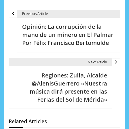
Previous Article
N
Opinión: La corrupción de la
a
mano de un minero en El Palmar
v
Por Félix Francisco Bertomolde
e
g
Next Article
a
Regiones: Zulia, Alcalde
c
@AlenisGuerrero «Nuestra
i
música dirá presente en las
Ferias del Sol de Mérida»
ó
n
d
Related Articles