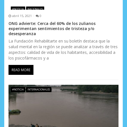
e
#NOTICIA
NACIONALES
e
abril 15, 2021
0
n
ONG advierte: Cerca del 60% de los zulianos
experimentan sentimientos de tristeza y/o
t
desesperanza
La Fundación Rehabilitarte en su boletín destaca que la
r
salud mental en la región se puede analizar a través de tres
aspectos: calidad de vida de los habitantes, accesibilidad a
a
los psicofármacos y a
d
READ MORE
a
s
#NOTICIA
INTERNACIONALES