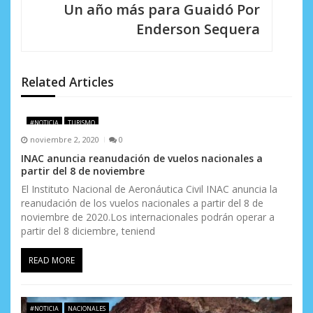
c
Un año más para Guaidó Por
i
Enderson Sequera
ó
n
Related Articles
d
e
#NOTICIA
TURISMO
noviembre 2, 2020
0
e
INAC anuncia reanudación de vuelos nacionales a
partir del 8 de noviembre
n
El Instituto Nacional de Aeronáutica Civil INAC anuncia la
t
reanudación de los vuelos nacionales a partir del 8 de
noviembre de 2020.Los internacionales podrán operar a
r
partir del 8 diciembre, teniend
a
READ MORE
d
a
#NOTICIA
NACIONALES