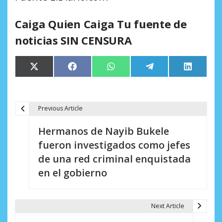
Caiga Quien Caiga Tu fuente de
noticias SIN CENSURA
Compartir
Compartir
Compartir
Compartir
Comparti
X
Facebook
WhatsApp
Telegram
LinkedIn
en
en
en
en
en
(Twitter)
Previous Article
N
Hermanos de Nayib Bukele
a
fueron investigados como jefes
v
de una red criminal enquistada
e
en el gobierno
g
a
Next Article