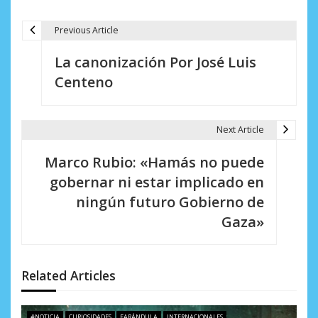
Previous Article
N
La canonización Por José Luis
a
Centeno
v
e
Next Article
g
Marco Rubio: «Hamás no puede
a
gobernar ni estar implicado en
c
ningún futuro Gobierno de
i
Gaza»
ó
n
Related Articles
d
#NOTICIA
CURIOSIDADES
FARÁNDULA
INTERNACIONALES