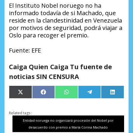
El Instituto Nobel noruego no ha
informado todavía de si Machado, que
reside en la clandestinidad en Venezuela
por motivos de seguridad, podrá viajar a
Oslo para recoger el premio.
Fuente: EFE
Caiga Quien Caiga Tu fuente de
noticias SIN CENSURA
Compartir
Compartir
Compartir
Compartir
Comparti
X
Facebook
WhatsApp
Telegram
LinkedIn
en
en
en
en
en
(Twitter)
Related tags :
Entidad noruega no organizará procesión del Nobel por
desacuerdo con premio a María Corina Machado