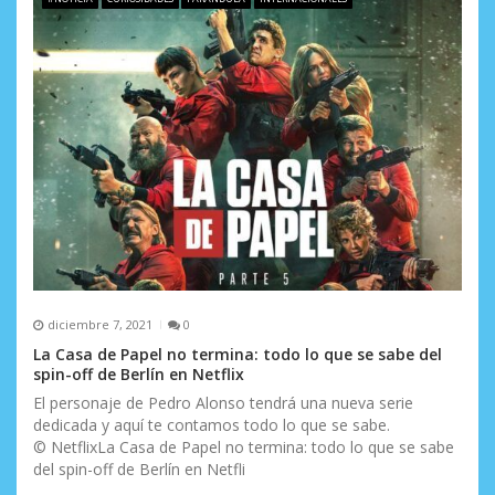
e
e
n
t
r
a
d
a
s
diciembre 7, 2021
0
La Casa de Papel no termina: todo lo que se sabe del
spin-off de Berlín en Netflix
El personaje de Pedro Alonso tendrá una nueva serie
dedicada y aquí te contamos todo lo que se sabe.
© NetflixLa Casa de Papel no termina: todo lo que se sabe
del spin-off de Berlín en Netfli